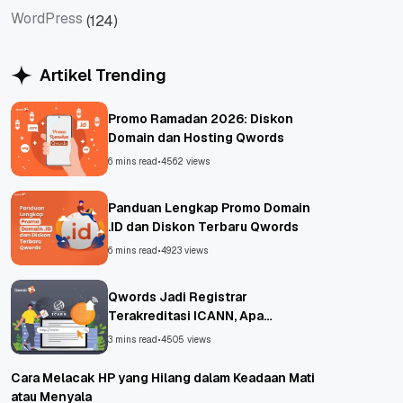
WordPress
(124)
WordPress
Artikel Trending
Promo Ramadan 2026: Diskon
Domain dan Hosting Qwords
6 mins read
•
4562 views
Panduan Lengkap Promo Domain
.ID dan Diskon Terbaru Qwords
6 mins read
•
4923 views
Qwords Jadi Registrar
Terakreditasi ICANN, Apa
Untungnya?
3 mins read
•
4505 views
Cara Melacak HP yang Hilang dalam Keadaan Mati
atau Menyala