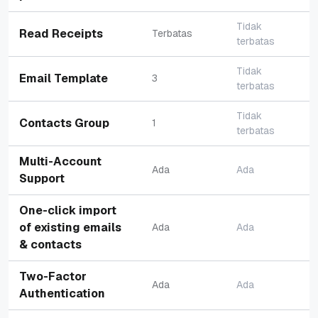
Tidak
Read Receipts
Terbatas
terbatas
Tidak
Email Template
3
terbatas
Tidak
Contacts Group
1
terbatas
Multi-Account
Ada
Ada
Support
One-click import
of existing emails
Ada
Ada
& contacts
Two-Factor
Ada
Ada
Authentication