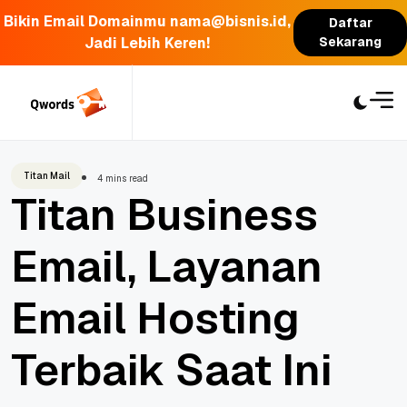
Bikin Email Domainmu nama@bisnis.id,
Daftar
Jadi Lebih Keren!
Sekarang
Skip
to
content
Titan Mail
4 mins read
Titan Business
Email, Layanan
Email Hosting
Terbaik Saat Ini