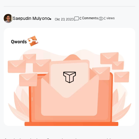
Saepudin Mulyono
Comments
views
0
0
Okt 23, 2023