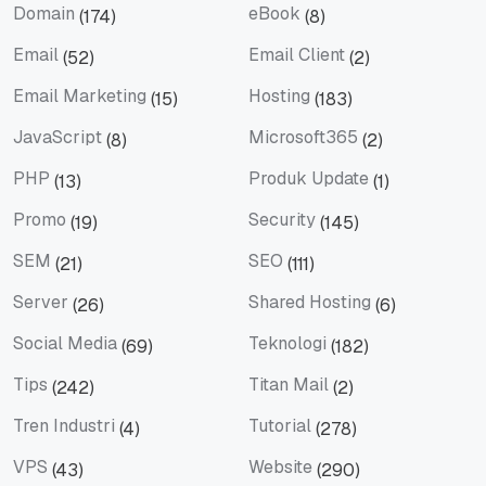
Domain
eBook
(174)
(8)
Domain
eBook
Email
Email Client
(52)
(2)
Email
Email Client
Email Marketing
Hosting
(15)
(183)
Email Marketing
Hosting
JavaScript
Microsoft365
(8)
(2)
JavaScript
Microsoft365
PHP
Produk Update
(13)
(1)
PHP
Produk Update
Promo
Security
(19)
(145)
Promo
Security
SEM
SEO
(21)
(111)
SEM
SEO
Server
Shared Hosting
(26)
(6)
Server
Shared Hosting
Social Media
Teknologi
(69)
(182)
Social Media
Teknologi
Tips
Titan Mail
(242)
(2)
Tips
Titan Mail
Tren Industri
Tutorial
(4)
(278)
Tren Industri
Tutorial
VPS
Website
(43)
(290)
VPS
Website