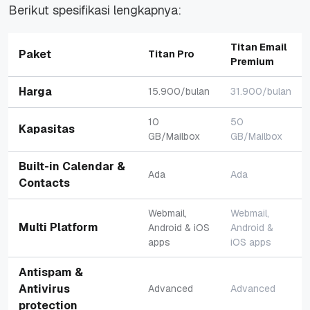
Berikut spesifikasi lengkapnya:
Titan Email
Paket
Titan Pro
Premium
Harga
15.900/bulan
31.900/bulan
10
50
Kapasitas
GB/Mailbox
GB/Mailbox
Built-in Calendar &
Ada
Ada
Contacts
Webmail,
Webmail,
Multi Platform
Android & iOS
Android &
apps
iOS apps
Antispam &
Antivirus
Advanced
Advanced
protection