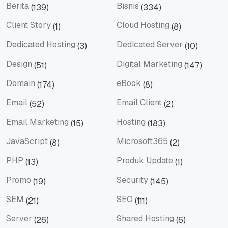
Berita
Bisnis
(139)
(334)
Berita
Bisnis
Client Story
Cloud Hosting
(1)
(8)
Client Story
Cloud Hosting
Dedicated Hosting
Dedicated Server
(3)
(10)
Dedicated Hosting
Dedicated Server
Design
Digital Marketing
(51)
(147)
Design
Digital Marketing
Domain
eBook
(174)
(8)
Domain
eBook
Email
Email Client
(52)
(2)
Email
Email Client
Email Marketing
Hosting
(15)
(183)
Email Marketing
Hosting
JavaScript
Microsoft365
(8)
(2)
JavaScript
Microsoft365
PHP
Produk Update
(13)
(1)
PHP
Produk Update
Promo
Security
(19)
(145)
Promo
Security
SEM
SEO
(21)
(111)
SEM
SEO
Server
Shared Hosting
(26)
(6)
Server
Shared Hosting