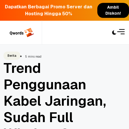
Dapatkan Berbagai Promo Server dan
Ambil
Hosting Hingga 50%
Diskon!
Skip
to
content
Berita
5 mins read
Trend
Penggunaan
Kabel Jaringan,
Sudah Full