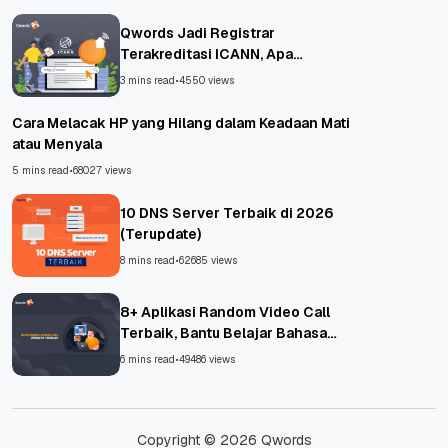
Qwords Jadi Registrar
Terakreditasi ICANN, Apa
Untungnya?
3 mins read
•
4550 views
Cara Melacak HP yang Hilang dalam Keadaan Mati
atau Menyala
5 mins read
•
68027 views
10 DNS Server Terbaik di 2026
(Terupdate)
8 mins read
•
62685 views
8+ Aplikasi Random Video Call
Terbaik, Bantu Belajar Bahasa
Asing!
6 mins read
•
49486 views
Copyright © 2026 Qwords