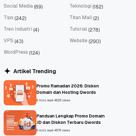
Social Media
Teknologi
(69)
(182)
Social Media
Teknologi
Tips
Titan Mail
(242)
(2)
Tips
Titan Mail
Tren Industri
Tutorial
(4)
(278)
Tren Industri
Tutorial
VPS
Website
(43)
(290)
VPS
Website
WordPress
(124)
WordPress
Artikel Trending
Promo Ramadan 2026: Diskon
Domain dan Hosting Qwords
6 mins read
•
4626 views
Panduan Lengkap Promo Domain
.ID dan Diskon Terbaru Qwords
6 mins read
•
4976 views