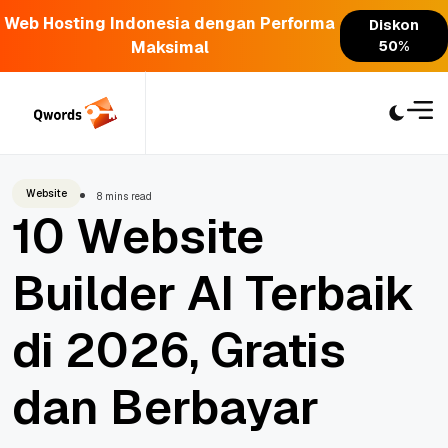
Web Hosting Indonesia dengan Performa
Diskon
Maksimal
50%
Skip
to
content
Website
8 mins read
10 Website
Builder AI Terbaik
di 2026, Gratis
dan Berbayar