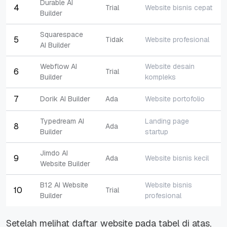
Durable AI
4
Trial
Website bisnis cepat
Builder
Squarespace
5
Tidak
Website profesional
AI Builder
Webflow AI
Website desain
6
Trial
Builder
kompleks
7
Dorik AI Builder
Ada
Website portofolio
Typedream AI
Landing page
8
Ada
Builder
startup
Jimdo AI
9
Ada
Website bisnis kecil
Website Builder
B12 AI Website
Website bisnis
10
Trial
Builder
profesional
Setelah melihat daftar website pada tabel di atas,