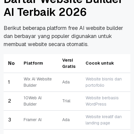
AI Terbaik 2026
Berikut beberapa platform free AI website builder
dan berbayar yang populer digunakan untuk
membuat website secara otomatis.
Versi
No
Platform
Cocok untuk
Gratis
Wix AI Website
Website bisnis dan
1
Ada
Builder
portofolio
10Web AI
Website berbasis
2
Trial
Builder
WordPress
Website kreatif dan
3
Framer AI
Ada
landing page