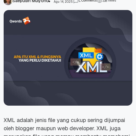
Saepudin Mulyono
Comments
views
0
3
3
8
Agu 14, 2025
XML adalah
jenis file yang cukup sering dijumpai
oleh blogger maupun web developer. XML juga