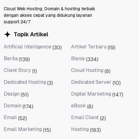
Cloud Web Hosting. Domain & hosting terbaik
dengan akses cepat yang didukung layanan
support 24/7
Topik Artikel
Artificial Intelligence
Artikel Terbaru
(30)
(19)
Artificial Intelligence
Artikel Terbaru
Berita
Bisnis
(139)
(334)
Berita
Bisnis
Client Story
Cloud Hosting
(1)
(8)
Client Story
Cloud Hosting
Dedicated Hosting
Dedicated Server
(3)
(10)
Dedicated Hosting
Dedicated Server
Design
Digital Marketing
(51)
(147)
Design
Digital Marketing
Domain
eBook
(174)
(8)
Domain
eBook
Email
Email Client
(52)
(2)
Email
Email Client
Email Marketing
Hosting
(15)
(183)
Email Marketing
Hosting