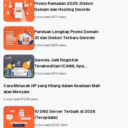
Promo Ramadan 2026: Diskon
Domain dan Hosting Qwords
6 mins read
•
4571 views
Panduan Lengkap Promo Domain
.ID dan Diskon Terbaru Qwords
6 mins read
•
4928 views
Qwords Jadi Registrar
Terakreditasi ICANN, Apa
Untungnya?
3 mins read
•
4514 views
Cara Melacak HP yang Hilang dalam Keadaan Mati
atau Menyala
5 mins read
•
67256 views
10 DNS Server Terbaik di 2026
(Terupdate)
8 mins read
•
62132 views