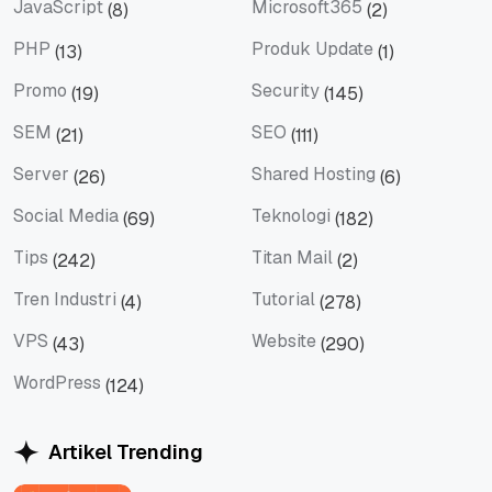
JavaScript
Microsoft365
(8)
(2)
JavaScript
Microsoft365
PHP
Produk Update
(13)
(1)
PHP
Produk Update
Promo
Security
(19)
(145)
Promo
Security
SEM
SEO
(21)
(111)
SEM
SEO
Server
Shared Hosting
(26)
(6)
Server
Shared Hosting
Social Media
Teknologi
(69)
(182)
Social Media
Teknologi
Tips
Titan Mail
(242)
(2)
Tips
Titan Mail
Tren Industri
Tutorial
(4)
(278)
Tren Industri
Tutorial
VPS
Website
(43)
(290)
VPS
Website
WordPress
(124)
WordPress
Artikel Trending