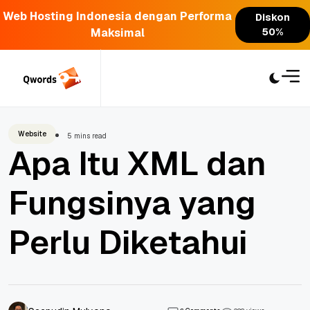
Web Hosting Indonesia dengan Performa
Diskon
Maksimal
50%
Skip
to
content
Website
5 mins read
Apa Itu XML dan
Fungsinya yang
Perlu Diketahui