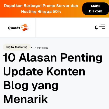
Dapatkan Berbagai Promo Server dan
Ambil
Hosting Hingga 50%
Diskon!
Skip
to
content
Digital Marketing
4 mins read
10 Alasan Penting
Update Konten
Blog yang
Menarik