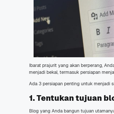
Promo Ramadan 2026:
Panduan Lengkap
Diskon Domain dan
Domain .ID dan Di
Hosting Qwords
Terbaru
10 Feb, 2026
20 Nov, 2025
6
6
Ibarat prajurit yang akan berperang, An
menjadi bekal, termasuk persiapan menja
Ada 3 persiapan penting untuk menjadi s
1. Tentukan tujuan b
Blog yang Anda bangun tujuan utamanya