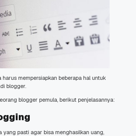
 Promo
Qwords Jadi Registrar
skon
Terakreditasi ICANN, Apa
Untungnya?
27 Jul, 2022
3
da harus mempersiapkan beberapa hal untuk
di blogger.
eorang blogger pemula, berikut penjelasannya:
logging
 yang pasti agar bisa menghasilkan uang,