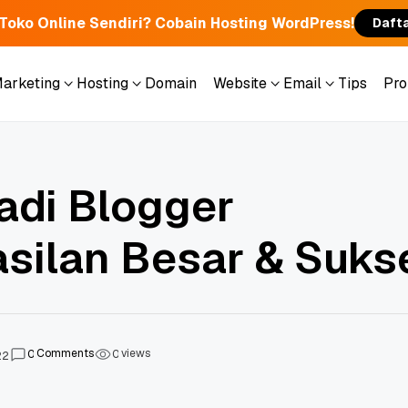
 Toko Online Sendiri? Cobain Hosting WordPress!
Daft
Marketing
Hosting
Domain
Website
Email
Tips
Pr
Marketing
Hosting
Domain
Website
Email
Tips
Pr
adi Blogger
silan Besar & Suks
Comments
views
0
0
22