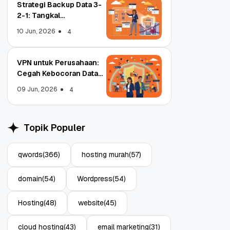
Strategi Backup Data 3-
2-1: Tangkal
Ransomware Enterprise
10 Jun, 2026
4
VPN untuk Perusahaan:
Cegah Kebocoran Data
Object Storage untuk
Strategi Bac
Tim WFA!
Aplikasi: Atasi Limitasi
1: Tangkal R
09 Jun, 2026
4
Media
Enterprise
11 Jun, 2026
10 Jun, 2026
4
Topik Populer
qwords
(366)
hosting murah
(57)
domain
(54)
Wordpress
(54)
Hosting
(48)
website
(45)
cloud hosting
(43)
email marketing
(31)