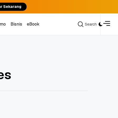
ar Sekarang
omo
Bisnis
eBook
Search
Search
omo
Bisnis
eBook
es