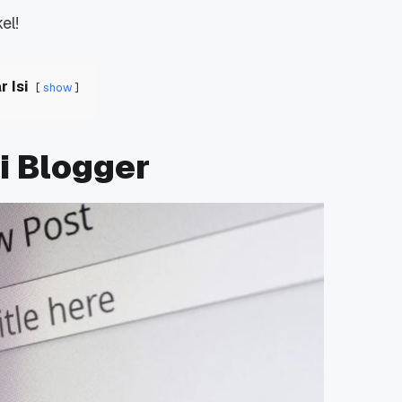
el!
r Isi
show
i Blogger