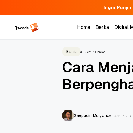
Ingin Punya
Skip
to
Home
Berita
Digital 
content
Home
Berita
Digital 
Bisnis
6 mins read
Cara Menj
Berpengha
Saepudin Mulyono
Jan 13, 20