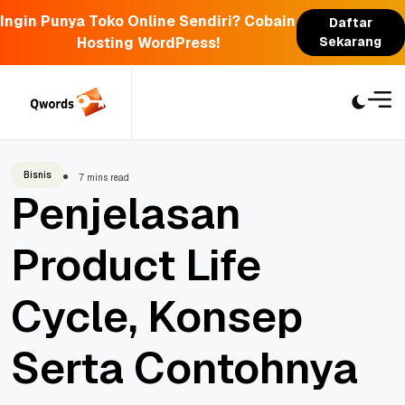
Ingin Punya Toko Online Sendiri? Cobain
Daftar
Hosting WordPress!
Sekarang
Skip
to
content
Bisnis
7 mins read
Penjelasan
Product Life
Cycle, Konsep
Serta Contohnya