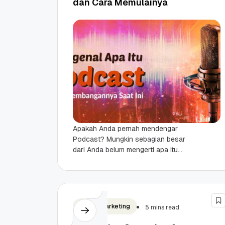
dan Cara Memulainya
Apakah Anda pernah mendengar
Podcast? Mungkin sebagian besar
dari Anda belum mengerti apa itu
Podcast. Namun, Podcast sudah
sangat tenar alias populer di
mancanegara, seperti...
Digital Marketing
5 mins read
Promo Ramadan 2026:
Panduan Lengkap
Diskon Domain dan
Domain .ID dan Di