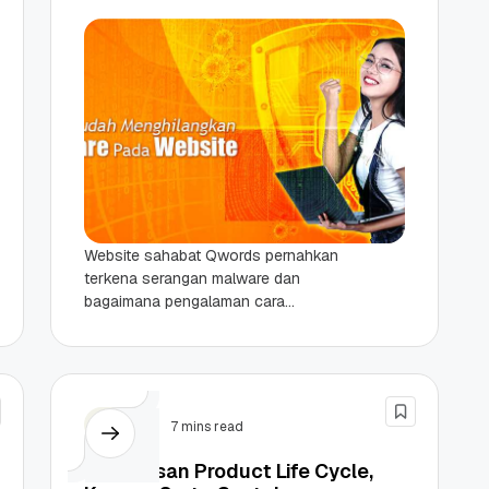
Website sahabat Qwords pernahkan
terkena serangan malware dan
bagaimana pengalaman cara
menghilangkan malwarenya? Malware
memang menjadi salah satu masalah
yang sering menyerang pada website.
Memasuki...
Bisnis
7 mins read
Penjelasan Product Life Cycle,