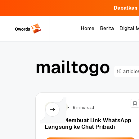
Dapatkan 
Skip
to
Home
Berita
Digital 
content
Home
Berita
Digital 
m
a
i
l
t
o
g
o
16 article
Tutorial
5 mins read
7 Cara Membuat Link WhatsApp
Langsung ke Chat Pribadi