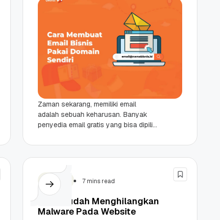
Zaman sekarang, memiliki email
adalah sebuah keharusan. Banyak
penyedia email gratis yang bisa dipilih
untuk membuat email pribadi, seperti
Google, Yahoo, atau Microsoft.
Namun, untuk...
Tutorial
7 mins read
Cara Mudah Menghilangkan
Malware Pada Website