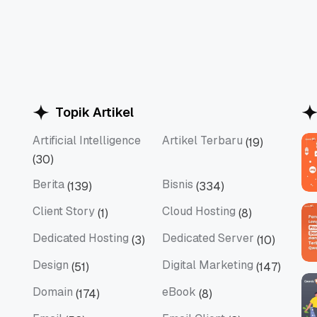
Topik Artikel
Artificial Intelligence
Artikel Terbaru
(19)
Artificial Intelligence
Artikel Terbaru
(30)
Berita
Bisnis
(139)
(334)
Berita
Bisnis
Client Story
Cloud Hosting
(1)
(8)
Client Story
Cloud Hosting
Dedicated Hosting
Dedicated Server
(3)
(10)
Dedicated Hosting
Dedicated Server
Design
Digital Marketing
(51)
(147)
Design
Digital Marketing
Domain
eBook
(174)
(8)
Domain
eBook