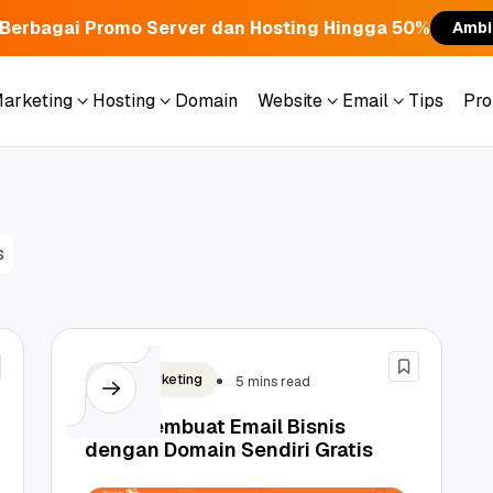
Berbagai Promo Server dan Hosting Hingga 50%
Ambi
Marketing
Hosting
Domain
Website
Email
Tips
Pr
Marketing
Hosting
Domain
Website
Email
Tips
Pr
s
Email Marketing
5 mins read
Cara Membuat Email Bisnis
dengan Domain Sendiri Gratis