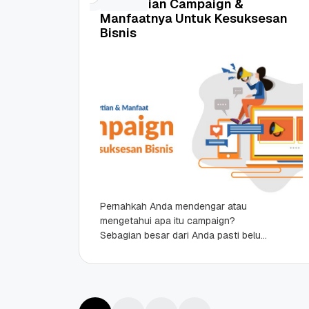
Pengertian Campaign &
Hosting Qwords
Terbaru
10 Feb, 2026
20 Nov, 2025
6
6
Manfaatnya Untuk Kesuksesan
Bisnis
Pernahkah Anda mendengar atau
mengetahui apa itu campaign?
Sebagian besar dari Anda pasti belum
mengetahuinya bukan, dan mungkin
hanya sebagian kecil yang sudah
mengetahuinya. Bagi...