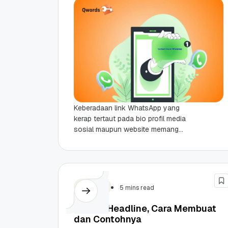
Keberadaan link WhatsApp yang
kerap tertaut pada bio profil media
sosial maupun website memang
sangat mentungungkan. Tanpa harus
menyimpan nomornya terlebih dahulu,
pengguna hanya perlu...
Tutorial
5 mins read
Apa Itu Headline, Cara Membuat
dan Contohnya