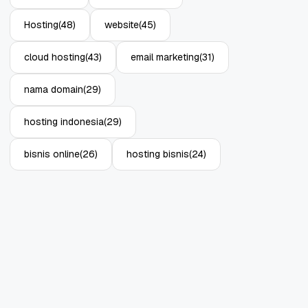
Media
Enterprise
11 Jun, 2026
10 Jun, 2026
4
Hosting
(48)
website
(45)
cloud hosting
(43)
email marketing
(31)
nama domain
(29)
hosting indonesia
(29)
bisnis online
(26)
hosting bisnis
(24)