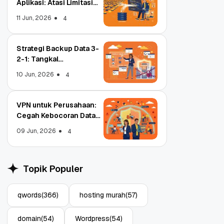
Aplikasi: Atasi Limitasi
Media
11 Jun, 2026
4
Strategi Backup Data 3-
2-1: Tangkal
Ransomware Enterprise
10 Jun, 2026
4
VPN untuk Perusahaan:
Cegah Kebocoran Data
Tim WFA!
09 Jun, 2026
4
Topik Populer
qwords
(366)
hosting murah
(57)
Object Storage untuk
Strategi Bac
Aplikasi: Atasi Limitasi
1: Tangkal R
domain
(54)
Wordpress
(54)