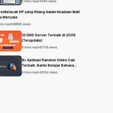
3 mins read
•
4493 views
ra Melacak HP yang Hilang dalam Keadaan Mati
au Menyala
ins read
•
66869 views
10 DNS Server Terbaik di 2026
(Terupdate)
8 mins read
•
61706 views
8+ Aplikasi Random Video Call
Terbaik, Bantu Belajar Bahasa
Asing!
6 mins read
•
49124 views