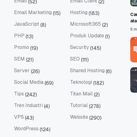
Email
Email Client
(52)
(2)
Email
Email Client
Email Marketing
Hosting
(15)
(183)
Ca
Email Marketing
Hosting
at
JavaScript
Microsoft365
(8)
(2)
JavaScript
Microsoft365
5 m
PHP
Produk Update
(13)
(1)
PHP
Produk Update
Promo
Security
(19)
(145)
Promo
Security
SEM
SEO
(21)
(111)
SEM
SEO
Server
Shared Hosting
(26)
(6)
Server
Shared Hosting
Social Media
Teknologi
(69)
(182)
Social Media
Teknologi
Tips
Titan Mail
(242)
(2)
Tips
Titan Mail
Tren Industri
Tutorial
(4)
(278)
Tren Industri
Tutorial
VPS
Website
(43)
(290)
VPS
Website
WordPress
(124)
WordPress