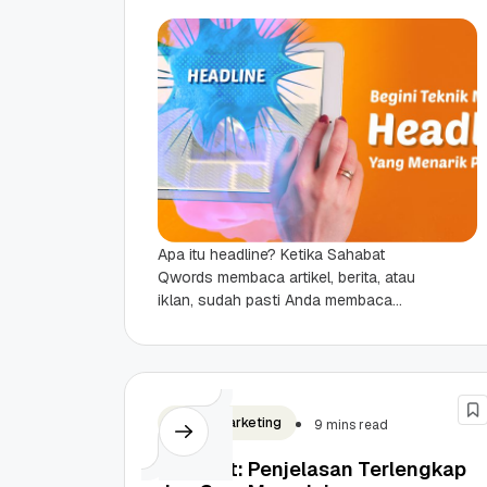
Apa itu headline? Ketika Sahabat
Qwords membaca artikel, berita, atau
iklan, sudah pasti Anda membaca
headline. Headline, sebagai judul atau
kalimat singkat yang berada di...
Digital Marketing
9 mins read
Podcast: Penjelasan Terlengkap