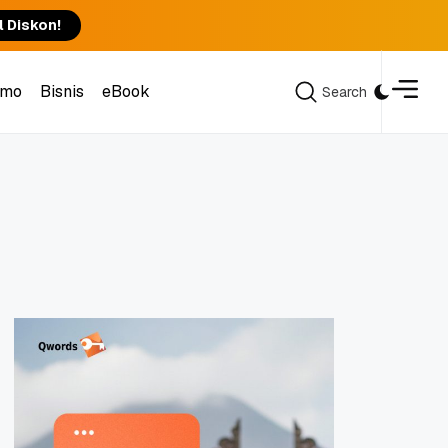
l Diskon!
omo
Bisnis
eBook
Search
Search
omo
Bisnis
eBook