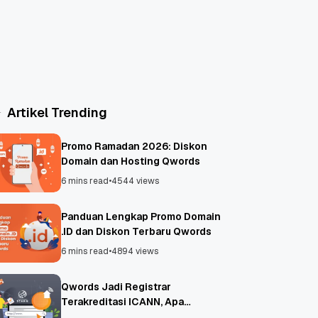
Artikel Trending
Promo Ramadan 2026: Diskon
Domain dan Hosting Qwords
6 mins read
•
4544 views
Panduan Lengkap Promo Domain
.ID dan Diskon Terbaru Qwords
6 mins read
•
4894 views
Qwords Jadi Registrar
Terakreditasi ICANN, Apa
Untungnya?