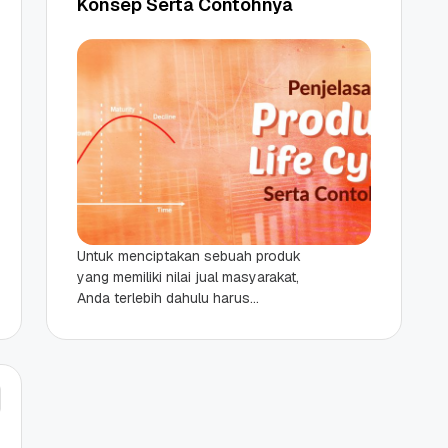
Konsep Serta Contohnya
Untuk menciptakan sebuah produk
yang memiliki nilai jual masyarakat,
Anda terlebih dahulu harus
menanamkan prinsip bahwa semua
yang ada di dunia ini selalu mengalami
perputaran....
 Promo
Qwords Jadi Registrar
skon
Terakreditasi ICANN, Apa