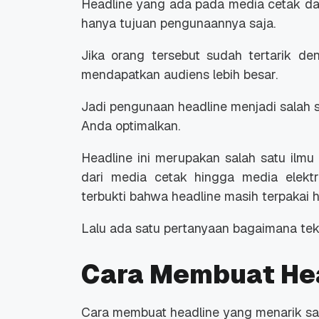
Headline yang ada pada media cetak da
hanya tujuan pengunaannya saja.
Jika orang tersebut sudah tertarik de
mendapatkan audiens lebih besar.
Jadi pengunaan headline menjadi salah s
Promo Ramadan 2026:
Panduan Lengkap
Diskon Domain dan
Domain .ID dan Di
Anda optimalkan.
Hosting Qwords
Terbaru
10 Feb, 2026
20 Nov, 2025
6
6
Headline ini merupakan salah satu ilm
dari media cetak hingga media elektr
terbukti bahwa headline masih terpakai hi
Lalu ada satu pertanyaan bagaimana te
Cara Membuat Hea
Cara membuat headline yang menarik s