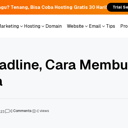
gu? Tenang, Bisa Coba Hosting Gratis 30 Hari!
Trial S
Marketing
Hosting
Domain
Website
Email
Tips
Pr
Marketing
Hosting
Domain
Website
Email
Tips
Pr
eadline, Cara Membu
a
Comments
views
0
0
023