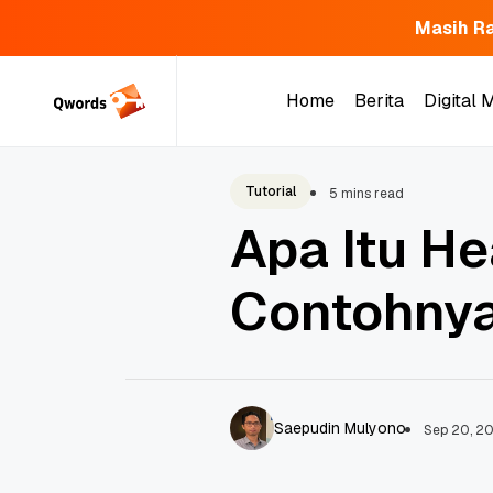
Masih Ra
Skip
to
Home
Berita
Digital 
content
Home
Berita
Digital 
Tutorial
5 mins read
Apa Itu H
Contohny
Saepudin Mulyono
Sep 20, 2