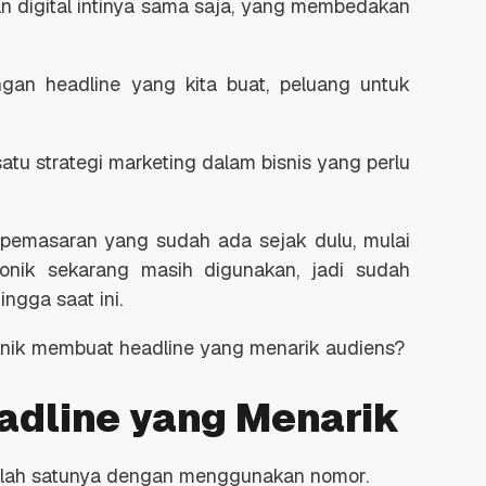
n digital intinya sama saja, yang membedakan
ngan headline yang kita buat, peluang untuk
atu strategi marketing dalam bisnis yang perlu
 Promo
Qwords Jadi Registrar
skon
Terakreditasi ICANN, Apa
Untungnya?
27 Jul, 2022
3
u pemasaran yang sudah ada sejak dulu, mulai
onik sekarang masih digunakan, jadi sudah
ngga saat ini.
knik membuat headline yang menarik audiens?
dline yang Menarik
alah satunya dengan menggunakan nomor.