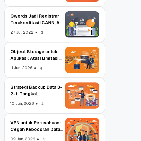
Qwords Jadi Registrar
Terakreditasi ICANN, Apa
Untungnya?
27 Jul, 2022
3
Object Storage untuk
Aplikasi: Atasi Limitasi
Media
11 Jun, 2026
4
Strategi Backup Data 3-
2-1: Tangkal
Ransomware Enterprise
10 Jun, 2026
4
VPN untuk Perusahaan:
Cegah Kebocoran Data
Tim WFA!
09 Jun, 2026
4