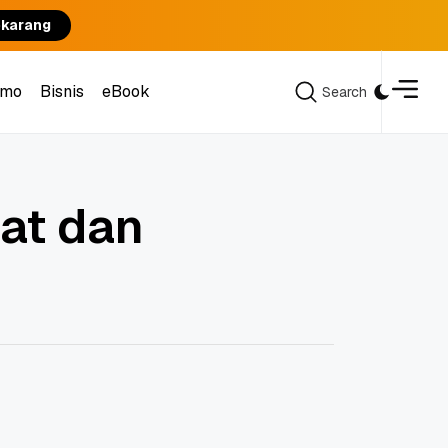
ekarang
omo
Bisnis
eBook
Search
Search
omo
Bisnis
eBook
at dan