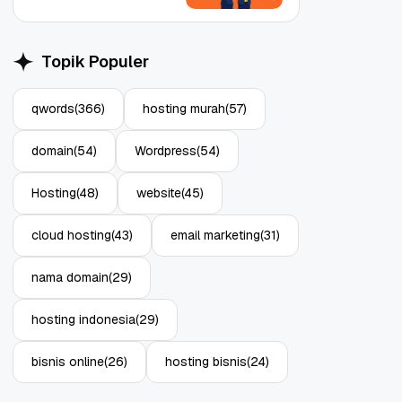
Topik Populer
qwords
(366)
hosting murah
(57)
Object Storage untuk
Strategi Bac
domain
(54)
Wordpress
(54)
Aplikasi: Atasi Limitasi
1: Tangkal R
Media
Enterprise
11 Jun, 2026
10 Jun, 2026
4
Hosting
(48)
website
(45)
cloud hosting
(43)
email marketing
(31)
nama domain
(29)
hosting indonesia
(29)
bisnis online
(26)
hosting bisnis
(24)