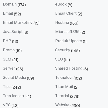
Domain
eBook
(174)
(8)
Domain
eBook
Email
Email Client
(52)
(2)
Email
Email Client
Email Marketing
Hosting
(15)
(183)
Email Marketing
Hosting
JavaScript
Microsoft365
(8)
(2)
JavaScript
Microsoft365
PHP
Produk Update
(13)
(1)
PHP
Produk Update
Promo
Security
(19)
(145)
Promo
Security
SEM
SEO
(21)
(111)
SEM
SEO
Server
Shared Hosting
(26)
(6)
Server
Shared Hosting
Social Media
Teknologi
(69)
(182)
Social Media
Teknologi
Tips
Titan Mail
(242)
(2)
Tips
Titan Mail
Tren Industri
Tutorial
(4)
(278)
Tren Industri
Tutorial
VPS
Website
(43)
(290)