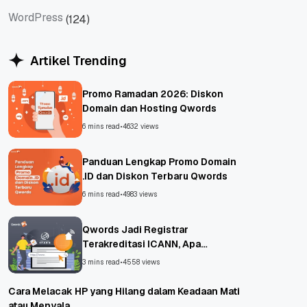
VPS
Website
WordPress
(124)
WordPress
Artikel Trending
Promo Ramadan 2026: Diskon
Domain dan Hosting Qwords
6 mins read
•
4632 views
Panduan Lengkap Promo Domain
.ID dan Diskon Terbaru Qwords
6 mins read
•
4983 views
Qwords Jadi Registrar
Terakreditasi ICANN, Apa
Untungnya?
3 mins read
•
4558 views
Cara Melacak HP yang Hilang dalam Keadaan Mati
atau Menyala