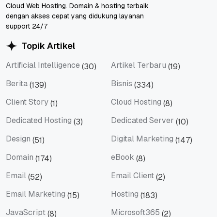
Cloud Web Hosting. Domain & hosting terbaik
dengan akses cepat yang didukung layanan
support 24/7
Topik Artikel
Artificial Intelligence
Artikel Terbaru
(30)
(19)
Artificial Intelligence
Artikel Terbaru
Berita
Bisnis
(139)
(334)
Berita
Bisnis
Client Story
Cloud Hosting
(1)
(8)
Client Story
Cloud Hosting
Dedicated Hosting
Dedicated Server
(3)
(10)
Dedicated Hosting
Dedicated Server
Design
Digital Marketing
(51)
(147)
Design
Digital Marketing
Domain
eBook
(174)
(8)
Domain
eBook
Email
Email Client
(52)
(2)
Email
Email Client
Email Marketing
Hosting
(15)
(183)
Email Marketing
Hosting
JavaScript
Microsoft365
(8)
(2)