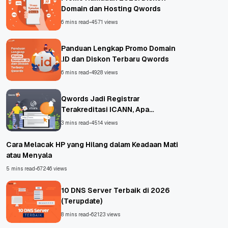
Domain dan Hosting Qwords
6 mins read
•
4571 views
Panduan Lengkap Promo Domain
.ID dan Diskon Terbaru Qwords
6 mins read
•
4928 views
Qwords Jadi Registrar
Terakreditasi ICANN, Apa
Untungnya?
3 mins read
•
4514 views
Cara Melacak HP yang Hilang dalam Keadaan Mati
atau Menyala
5 mins read
•
67246 views
10 DNS Server Terbaik di 2026
(Terupdate)
8 mins read
•
62123 views