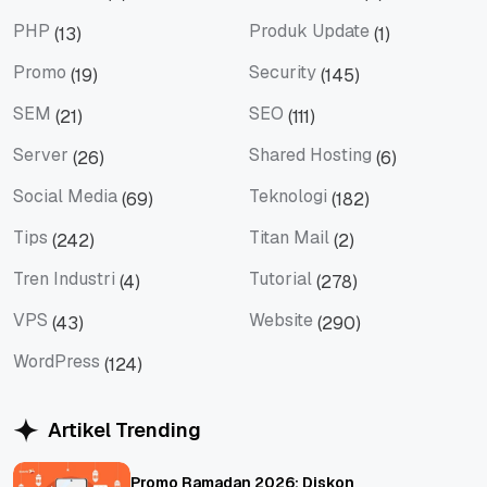
JavaScript
Microsoft365
PHP
Produk Update
(13)
(1)
PHP
Produk Update
Promo
Security
(19)
(145)
Promo
Security
SEM
SEO
(21)
(111)
SEM
SEO
Server
Shared Hosting
(26)
(6)
Server
Shared Hosting
Social Media
Teknologi
(69)
(182)
Social Media
Teknologi
Tips
Titan Mail
(242)
(2)
Tips
Titan Mail
Tren Industri
Tutorial
(4)
(278)
Tren Industri
Tutorial
VPS
Website
(43)
(290)
VPS
Website
WordPress
(124)
WordPress
Artikel Trending
Promo Ramadan 2026: Diskon