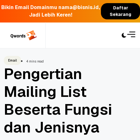
Bikin Email Domainmu nama@bisnis.id,
Daftar
Jadi Lebih Keren!
Sekarang
Skip
to
content
Email
4 mins read
Pengertian
Mailing List
Beserta Fungsi
dan Jenisnya