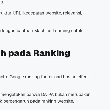
tu.
ruktur URL, kecepatan website, relevansi,
h dengan bantuan Machine Learning untuk
 Promo
Qwords Jadi Registrar
skon
Terakreditasi ICANN, Apa
Untungnya?
27 Jul, 2022
3
h pada Ranking
ot a Google ranking factor and has no effect
ah mengatakan bahwa DA PA bukan merupakan
dak berpengaruh pada ranking website.