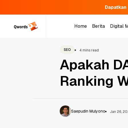
Dapatkan 
Skip
to
Home
Berita
Digital 
content
Home
Berita
Digital 
SEO
4 mins read
Apakah DA
Ranking W
Saepudin Mulyono
Jan 26, 2