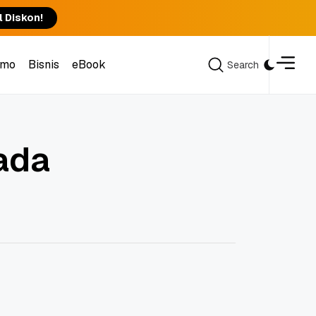
l Diskon!
omo
Bisnis
eBook
Search
Search
omo
Bisnis
eBook
ada