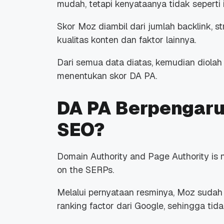
mudah, tetapi kenyataanya tidak seperti i
Skor Moz diambil dari jumlah backlink, st
kualitas konten dan faktor lainnya.
Dari semua data diatas, kemudian diola
Promo Ramadan 2026:
Panduan Lengkap
menentukan skor DA PA.
Diskon Domain dan
Domain .ID dan Di
Hosting Qwords
Terbaru
10 Feb, 2026
20 Nov, 2025
6
6
DA PA Berpengaru
SEO?
Domain Authority and Page Authority is n
on the SERPs.
Melalui pernyataan resminya, Moz sud
ranking factor dari Google, sehingga ti