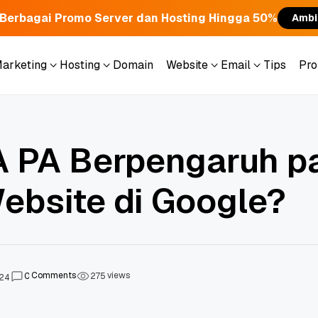
Berbagai Promo Server dan Hosting Hingga 50%
Ambi
Marketing
Hosting
Domain
Website
Email
Tips
Pr
Marketing
Hosting
Domain
Website
Email
Tips
Pr
 PA Berpengaruh p
ebsite di Google?
Comments
views
0
2
7
5
024