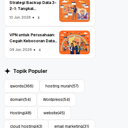
Strategi Backup Data 3-
2-1: Tangkal
Ransomware Enterprise
10 Jun, 2026
4
VPN untuk Perusahaan:
Cegah Kebocoran Data
Object Storage untuk
Strategi Bac
Tim WFA!
Aplikasi: Atasi Limitasi
1: Tangkal R
09 Jun, 2026
4
Media
Enterprise
11 Jun, 2026
10 Jun, 2026
4
Topik Populer
qwords
(366)
hosting murah
(57)
domain
(54)
Wordpress
(54)
Hosting
(48)
website
(45)
cloud hosting
(43)
email marketing
(31)