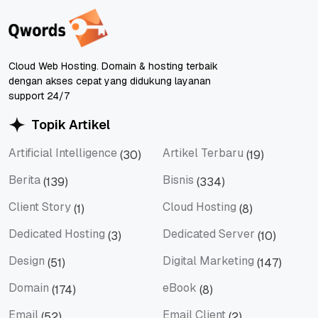
Cloud Web Hosting. Domain & hosting terbaik
dengan akses cepat yang didukung layanan
support 24/7
Topik Artikel
Artificial Intelligence
Artikel Terbaru
(30)
(19)
Artificial Intelligence
Artikel Terbaru
Berita
Bisnis
(139)
(334)
Berita
Bisnis
Client Story
Cloud Hosting
(1)
(8)
Client Story
Cloud Hosting
Dedicated Hosting
Dedicated Server
(3)
(10)
Dedicated Hosting
Dedicated Server
Design
Digital Marketing
(51)
(147)
Design
Digital Marketing
Domain
eBook
(174)
(8)
Domain
eBook
Email
Email Client
(52)
(2)