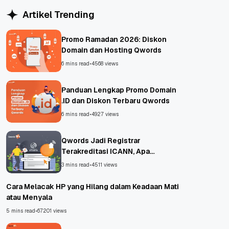
Artikel Trending
Promo Ramadan 2026: Diskon
Domain dan Hosting Qwords
6 mins read
•
4568 views
Panduan Lengkap Promo Domain
.ID dan Diskon Terbaru Qwords
6 mins read
•
4927 views
Qwords Jadi Registrar
Terakreditasi ICANN, Apa
Untungnya?
3 mins read
•
4511 views
Cara Melacak HP yang Hilang dalam Keadaan Mati
atau Menyala
5 mins read
•
67201 views