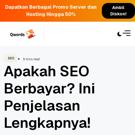
Dapatkan Berbagai Promo Server dan
Ambil
Hosting Hingga 50%
Diskon!
Skip
to
content
SEO
8 mins read
Apakah SEO
Berbayar? Ini
Penjelasan
Lengkapnya!