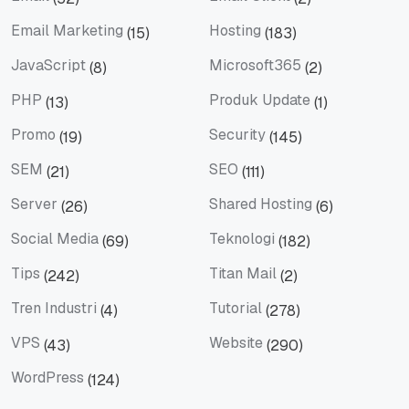
Email
Email Client
Email Marketing
Hosting
(15)
(183)
Email Marketing
Hosting
JavaScript
Microsoft365
(8)
(2)
JavaScript
Microsoft365
PHP
Produk Update
(13)
(1)
PHP
Produk Update
Promo
Security
(19)
(145)
Promo
Security
SEM
SEO
(21)
(111)
SEM
SEO
Server
Shared Hosting
(26)
(6)
Server
Shared Hosting
Social Media
Teknologi
(69)
(182)
Social Media
Teknologi
Tips
Titan Mail
(242)
(2)
Tips
Titan Mail
Tren Industri
Tutorial
(4)
(278)
Tren Industri
Tutorial
VPS
Website
(43)
(290)
VPS
Website
WordPress
(124)
WordPress