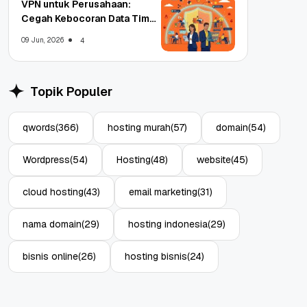
VPN untuk Perusahaan:
Cegah Kebocoran Data Tim
WFA!
09 Jun, 2026
4
Topik Populer
qwords
(366)
hosting murah
(57)
domain
(54)
Wordpress
(54)
Hosting
(48)
website
(45)
cloud hosting
(43)
email marketing
(31)
nama domain
(29)
hosting indonesia
(29)
bisnis online
(26)
hosting bisnis
(24)