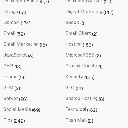
Dedicated Hosting
Dedicated Server
(3)
(10)
Dedicated Hosting
Dedicated Server
Design
Digital Marketing
(51)
(147)
Design
Digital Marketing
Domain
eBook
(174)
(8)
Domain
eBook
Email
Email Client
(52)
(2)
Email
Email Client
Email Marketing
Hosting
(15)
(183)
Email Marketing
Hosting
JavaScript
Microsoft365
(8)
(2)
JavaScript
Microsoft365
PHP
Produk Update
(13)
(1)
PHP
Produk Update
Promo
Security
(19)
(145)
Promo
Security
SEM
SEO
(21)
(111)
SEM
SEO
Server
Shared Hosting
(26)
(6)
Server
Shared Hosting
Social Media
Teknologi
(69)
(182)
Social Media
Teknologi
Tips
Titan Mail
(242)
(2)
Tips
Titan Mail