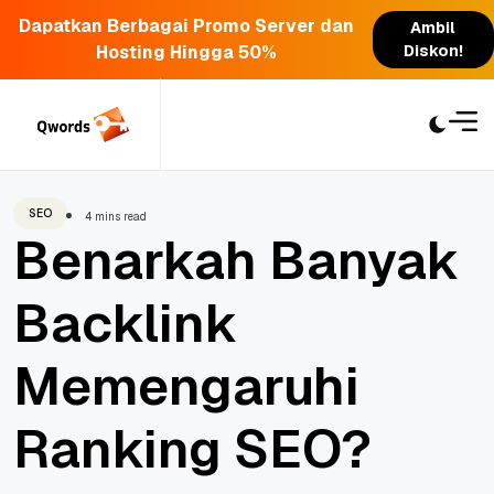
Dapatkan Berbagai Promo Server dan
Ambil
Hosting Hingga 50%
Diskon!
Skip
to
content
SEO
4 mins read
Benarkah Banyak
Backlink
Memengaruhi
Ranking SEO?