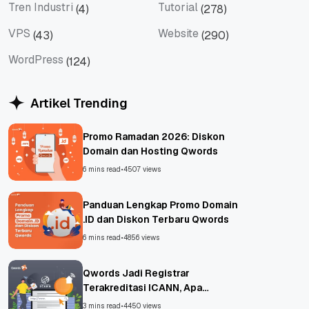
Tren Industri
Tutorial
(4)
(278)
Tren Industri
Tutorial
VPS
Website
(43)
(290)
VPS
Website
WordPress
(124)
WordPress
Artikel Trending
Promo Ramadan 2026: Diskon
Domain dan Hosting Qwords
6 mins read
•
4507 views
Panduan Lengkap Promo Domain
.ID dan Diskon Terbaru Qwords
6 mins read
•
4856 views
Qwords Jadi Registrar
Terakreditasi ICANN, Apa
Untungnya?
3 mins read
•
4450 views