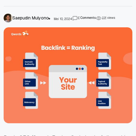
Saepudin Mulyono
Comments
views
0
2
2
5
Mei 10, 2024