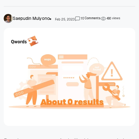
Saepudin Mulyono
Comments
views
1
5
4
8
6
Feb 25, 2023