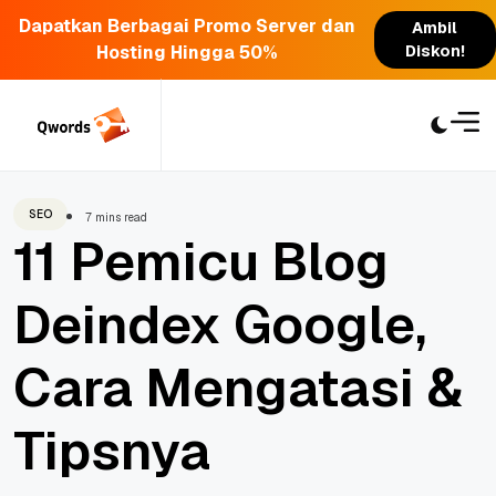
Dapatkan Berbagai Promo Server dan
Ambil
Hosting Hingga 50%
Diskon!
Skip
to
content
SEO
7 mins read
11 Pemicu Blog
Deindex Google,
Cara Mengatasi &
Tipsnya