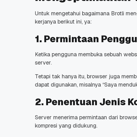
Untuk mengetahui bagaimana Brotli me
kerjanya berikut ini, ya:
1. Permintaan Pengg
Promo Ramadan 2026:
Panduan Lengkap
Diskon Domain dan
Domain .ID dan Di
Ketika pengguna membuka sebuah
webs
Hosting Qwords
Terbaru
10 Feb, 2026
20 Nov, 2025
6
6
server.
Tetapi tak hanya itu, browser juga memb
dapat digunakan, misalnya “
Saya menduku
2. Penentuan Jenis 
Server menerima permintaan dari browse
kompresi yang didukung.