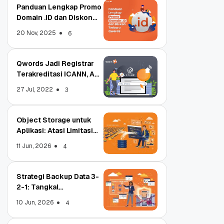
Panduan Lengkap Promo
Domain .ID dan Diskon
Terbaru
20 Nov, 2025
6
Qwords Jadi Registrar
Terakreditasi ICANN, Apa
Untungnya?
27 Jul, 2022
3
Object Storage untuk
Aplikasi: Atasi Limitasi
Media
11 Jun, 2026
4
Strategi Backup Data 3-
2-1: Tangkal
Ransomware Enterprise
10 Jun, 2026
4