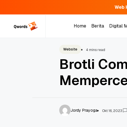
Web 
Skip
to
Home
Berita
Digital 
content
Home
Berita
Digital 
Website
4 mins read
Brotli Com
Mempercep
Jordy Prayoga
Okt 16, 2023