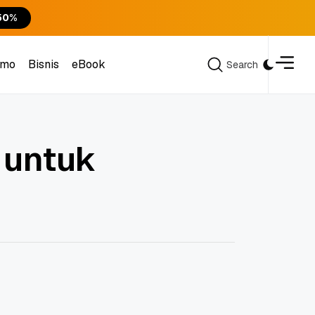
50%
omo
Bisnis
eBook
Search
Search
omo
Bisnis
eBook
 untuk