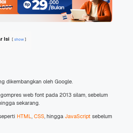
r Isi
show
yang dikembangkan oleh Google.
engompres web
font
pada 2013 silam, sebelum
hingga sekarang.
eperti
HTML
,
CSS
, hingga
JavaScript
sebelum