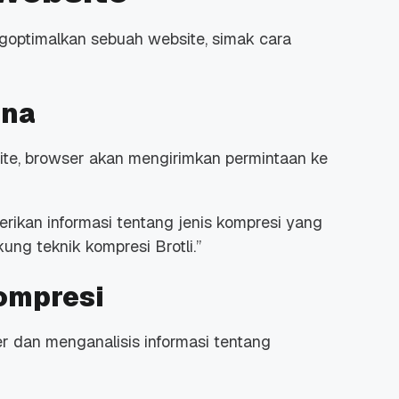
ngoptimalkan sebuah
website
, simak cara
una
 Promo
Qwords Jadi Registrar
skon
Terakreditasi ICANN, Apa
ite
, browser akan mengirimkan permintaan ke
Untungnya?
27 Jul, 2022
3
erikan informasi tentang jenis kompresi yang
ng teknik kompresi Brotli
.”
Kompresi
r dan menganalisis informasi tentang