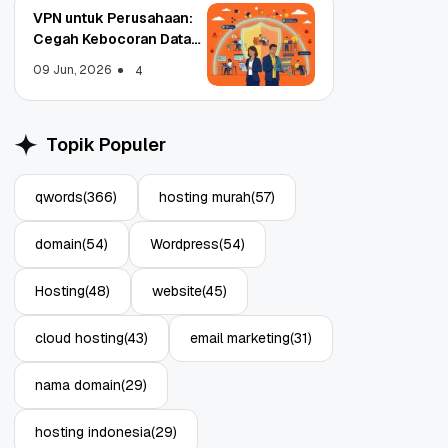
VPN untuk Perusahaan:
Cegah Kebocoran Data
Tim WFA!
09 Jun, 2026
4
Topik Populer
Object Storage untuk
Strategi Bac
Aplikasi: Atasi Limitasi
1: Tangkal R
Media
Enterprise
qwords
(366)
hosting murah
(57)
11 Jun, 2026
10 Jun, 2026
4
domain
(54)
Wordpress
(54)
Hosting
(48)
website
(45)
cloud hosting
(43)
email marketing
(31)
nama domain
(29)
hosting indonesia
(29)