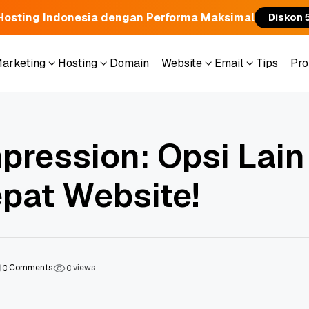
Hosting Indonesia dengan Performa Maksimal
Diskon 
Marketing
Hosting
Domain
Website
Email
Tips
Pr
Marketing
Hosting
Domain
Website
Email
Tips
Pr
pression: Opsi Lain
at Website!
Comments
views
0
0