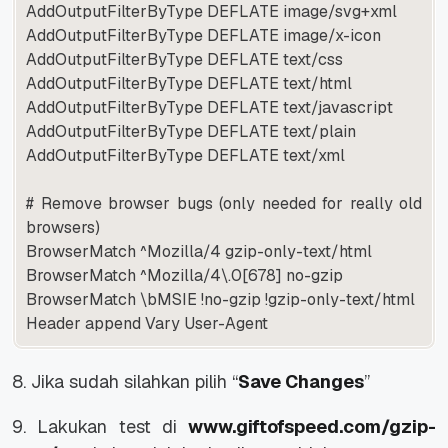
AddOutputFilterByType DEFLATE image/svg+xml
AddOutputFilterByType DEFLATE image/x-icon
AddOutputFilterByType DEFLATE text/css
AddOutputFilterByType DEFLATE text/html
AddOutputFilterByType DEFLATE text/javascript
AddOutputFilterByType DEFLATE text/plain
AddOutputFilterByType DEFLATE text/xml
# Remove browser bugs (only needed for really old
browsers)
BrowserMatch ^Mozilla/4 gzip-only-text/html
BrowserMatch ^Mozilla/4\.0[678] no-gzip
BrowserMatch \bMSIE !no-gzip !gzip-only-text/html
Header append Vary User-Agent
8. Jika sudah silahkan pilih “
Save Changes
”
9. Lakukan test di
www.giftofspeed.com/gzip-