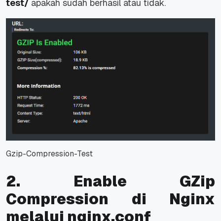
test/
apakah sudah berhasil atau tidak.
Gzip-Compression-Test
2. Enable GZip
Compression di Nginx
melalui nginx.conf