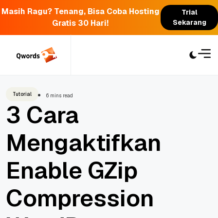
Masih Ragu? Tenang, Bisa Coba Hosting
Trial
Gratis 30 Hari!
Sekarang
Skip
to
content
Tutorial
6 mins read
3 Cara
Mengaktifkan
Enable GZip
Compression