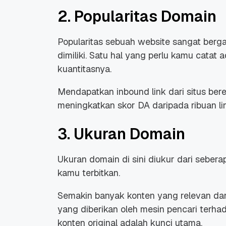
2. Popularitas Domain
Popularitas sebuah website sangat ber
dimiliki. Satu hal yang perlu kamu catat
kuantitasnya.
Promo Ramadan 2026:
Panduan Lengkap
Diskon Domain dan
Domain .ID dan Di
Mendapatkan inbound link dari situs berep
Hosting Qwords
Terbaru
10 Feb, 2026
20 Nov, 2025
6
6
meningkatkan skor DA daripada ribuan lin
3. Ukuran Domain
Ukuran domain di sini diukur dari seber
kamu terbitkan.
Semakin banyak konten yang relevan dan
yang diberikan oleh mesin pencari terhad
konten original adalah kunci utama.