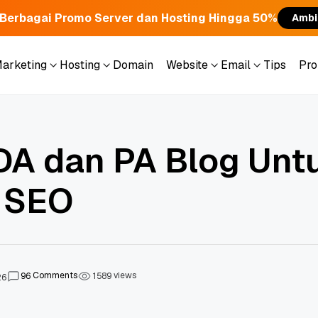
Berbagai Promo Server dan Hosting Hingga 50%
Ambi
Marketing
Hosting
Domain
Website
Email
Tips
Pr
Marketing
Hosting
Domain
Website
Email
Tips
Pr
DA dan PA Blog Unt
 SEO
Comments
views
9
6
1
5
8
9
26