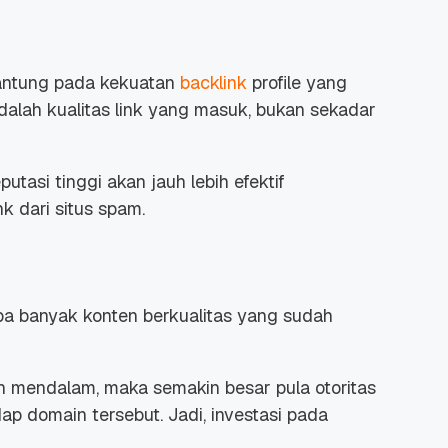
gantung pada kekuatan
backlink
profile yang
 adalah kualitas link yang masuk, bukan sekadar
 Promo
Qwords Jadi Registrar
skon
Terakreditasi ICANN, Apa
utasi tinggi akan jauh lebih efektif
Untungnya?
27 Jul, 2022
3
k dari situs spam.
apa banyak konten berkualitas yang sudah
 mendalam, maka semakin besar pula otoritas
ap domain tersebut. Jadi, investasi pada