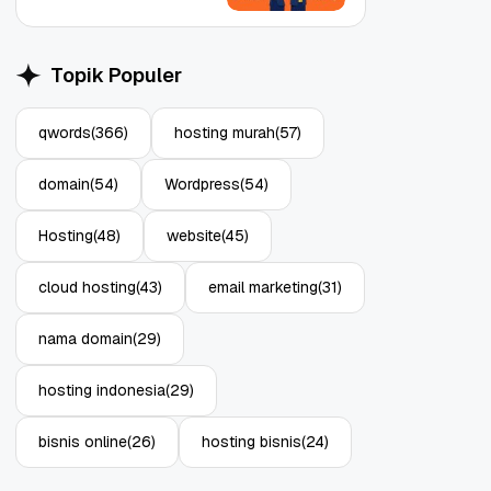
Topik Populer
qwords
(366)
hosting murah
(57)
Object Storage untuk
Strategi Bac
domain
(54)
Wordpress
(54)
Aplikasi: Atasi Limitasi
1: Tangkal R
Media
Enterprise
11 Jun, 2026
10 Jun, 2026
4
Hosting
(48)
website
(45)
cloud hosting
(43)
email marketing
(31)
nama domain
(29)
hosting indonesia
(29)
bisnis online
(26)
hosting bisnis
(24)