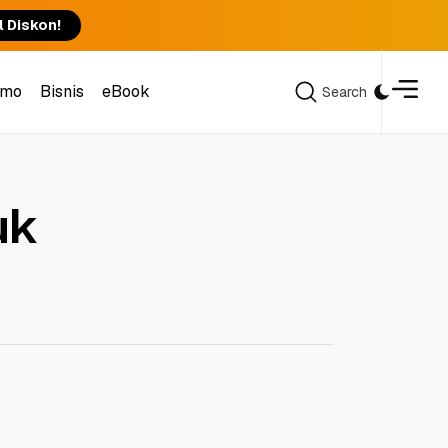
l Diskon!
omo
Bisnis
eBook
Search
Search
omo
Bisnis
eBook
uk