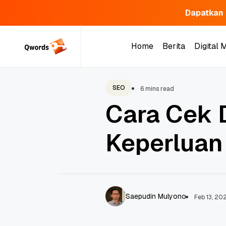
Dapatkan 
Skip
to
Home
Berita
Digital 
content
Home
Berita
Digital 
SEO
6 mins read
Cara Cek 
Keperluan
Saepudin Mulyono
Feb 13, 20