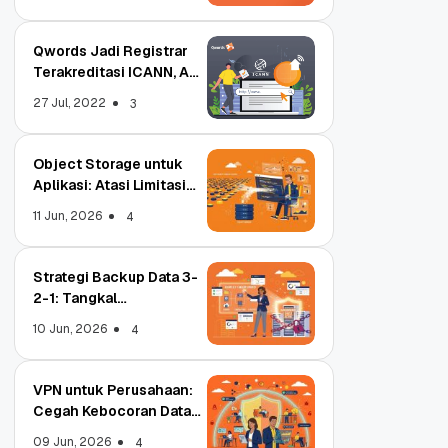
Qwords Jadi Registrar
Terakreditasi ICANN, Apa
Untungnya?
27 Jul, 2022
3
Object Storage untuk
Aplikasi: Atasi Limitasi
Media
11 Jun, 2026
4
Strategi Backup Data 3-
2-1: Tangkal
Ransomware Enterprise
10 Jun, 2026
4
VPN untuk Perusahaan:
Cegah Kebocoran Data
Tim WFA!
09 Jun, 2026
4