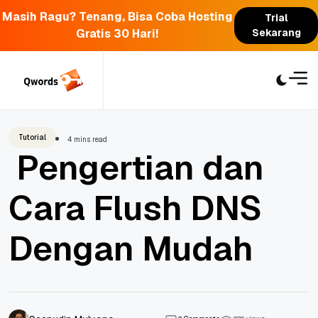
Masih Ragu? Tenang, Bisa Coba Hosting
Trial
Gratis 30 Hari!
Sekarang
Skip
to
content
Tutorial
4 mins read
Pengertian dan
Cara Flush DNS
Dengan Mudah