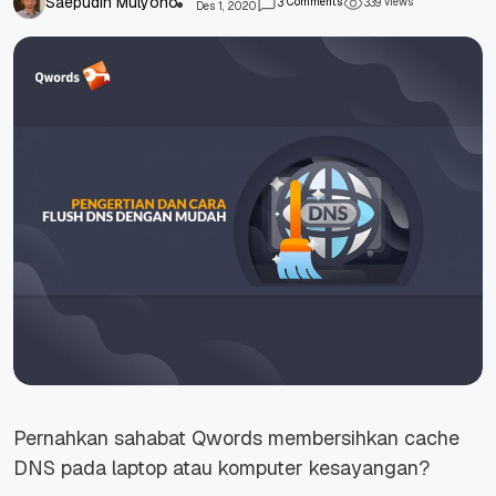
Saepudin Mulyono
Comments
views
3
3
3
9
Des 1, 2020
Pernahkan sahabat Qwords membersihkan cache
DNS pada laptop atau komputer kesayangan?