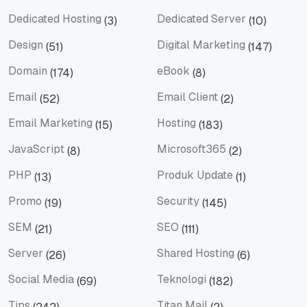
Client Story
Cloud Hosting
Dedicated Hosting
Dedicated Server
(3)
(10)
Dedicated Hosting
Dedicated Server
Design
Digital Marketing
(51)
(147)
Design
Digital Marketing
Domain
eBook
(174)
(8)
Domain
eBook
Email
Email Client
(52)
(2)
Email
Email Client
Email Marketing
Hosting
(15)
(183)
Email Marketing
Hosting
JavaScript
Microsoft365
(8)
(2)
JavaScript
Microsoft365
PHP
Produk Update
(13)
(1)
PHP
Produk Update
Promo
Security
(19)
(145)
Promo
Security
SEM
SEO
(21)
(111)
SEM
SEO
Server
Shared Hosting
(26)
(6)
Server
Shared Hosting
Social Media
Teknologi
(69)
(182)
Social Media
Teknologi
Tips
Titan Mail