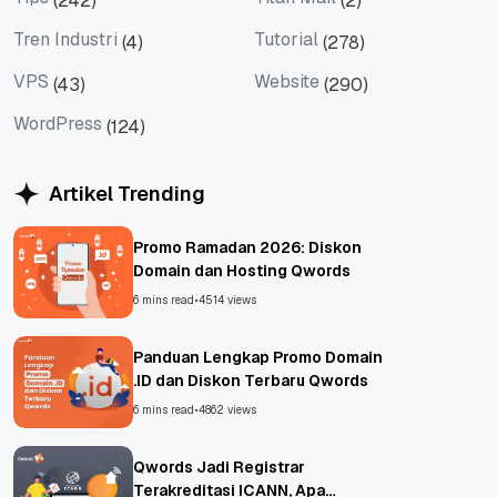
(242)
(2)
Tips
Titan Mail
Tren Industri
Tutorial
(4)
(278)
Tren Industri
Tutorial
VPS
Website
(43)
(290)
VPS
Website
WordPress
(124)
WordPress
Artikel Trending
Promo Ramadan 2026: Diskon
Domain dan Hosting Qwords
6 mins read
•
4514 views
Panduan Lengkap Promo Domain
.ID dan Diskon Terbaru Qwords
6 mins read
•
4862 views
Qwords Jadi Registrar
Terakreditasi ICANN, Apa