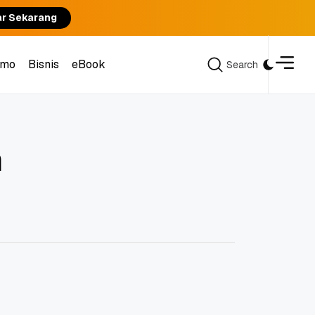
ar Sekarang
omo
Bisnis
eBook
Search
Search
omo
Bisnis
eBook
n