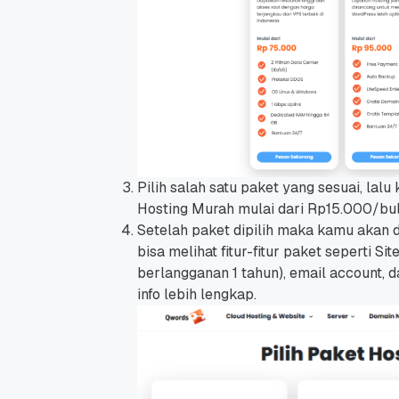
Promo Ramadan 2026:
Panduan Lengkap
Diskon Domain dan
Domain .ID dan Di
Hosting Qwords
Terbaru
10 Feb, 2026
20 Nov, 2025
6
6
Pilih salah satu paket yang sesuai, lal
Hosting Murah mulai dari Rp15.000/bul
Setelah paket dipilih maka kamu akan d
bisa melihat fitur-fitur paket seperti S
berlangganan 1 tahun), email account, d
info lebih lengkap.