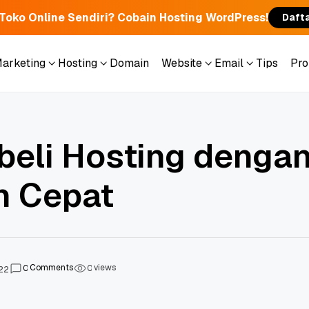
 Toko Online Sendiri? Cobain Hosting WordPress!
Daft
Marketing
Hosting
Domain
Website
Email
Tips
Pr
Marketing
Hosting
Domain
Website
Email
Tips
Pr
eli Hosting denga
n Cepat
Comments
views
0
0
022