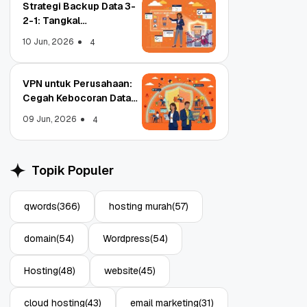
Strategi Backup Data 3-
2-1: Tangkal
Ransomware Enterprise
10 Jun, 2026
4
VPN untuk Perusahaan:
Cegah Kebocoran Data
Object Storage untuk
Strategi Bac
Tim WFA!
Aplikasi: Atasi Limitasi
1: Tangkal R
09 Jun, 2026
4
Media
Enterprise
11 Jun, 2026
10 Jun, 2026
4
Topik Populer
qwords
(366)
hosting murah
(57)
domain
(54)
Wordpress
(54)
Hosting
(48)
website
(45)
cloud hosting
(43)
email marketing
(31)