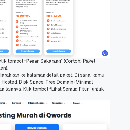
 Promo
Qwords Jadi Registrar
skon
Terakreditasi ICANN, Apa
Untungnya?
27 Jul, 2022
3
u klik tombol “Pesan Sekarang” (Contoh: Paket
an).
iarahkan ke halaman detail paket. Di sana, kamu
ite Hosted, Disk Space, Free Domain (Minimal
an lainnya. Klik tombol “Lihat Semua Fitur” untuk