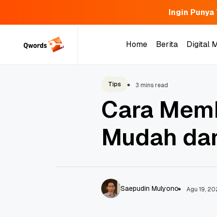
Ingin Punya
Skip
to
Home
Berita
Digital 
content
Home
Berita
Digital 
Tips
3 mins read
Cara Memb
Mudah da
Saepudin Mulyono
Agu 19, 2