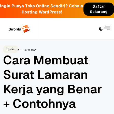
Ingin Punya Toko Online Sendiri? Cobain
Daftar
Hosting WordPress!
Sekarang
Skip
to
content
Bisnis
7 mins read
Cara Membuat
Surat Lamaran
Kerja yang Benar
+ Contohnya