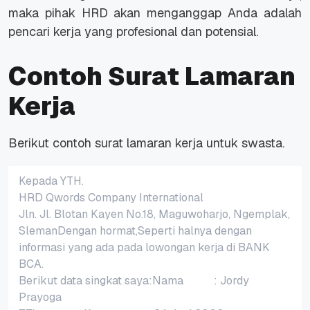
maka pihak HRD akan menganggap Anda adalah
pencari kerja yang profesional dan potensial.
Contoh Surat Lamaran
Kerja
Berikut contoh surat lamaran kerja untuk swasta.
Kepada YTH.
HRD Qwords Company International
Jln. Jl. Blotan Kayen No.18, Maguwoharjo, Ngemplak,
SlemanDengan hormat,Seperti halnya dengan
informasi yang ada pada lowongan kerja di BANK
BCA.
Berikut data singkat saya:Nama : Jordy
Prayoga