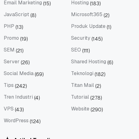
Email Marketing
Hosting
(15)
(183)
Email Marketing
Hosting
JavaScript
Microsoft365
(8)
(2)
JavaScript
Microsoft365
PHP
Produk Update
(13)
(1)
PHP
Produk Update
Promo
Security
(19)
(145)
Promo
Security
SEM
SEO
(21)
(111)
SEM
SEO
Server
Shared Hosting
(26)
(6)
Server
Shared Hosting
Social Media
Teknologi
(69)
(182)
Social Media
Teknologi
Tips
Titan Mail
(242)
(2)
Tips
Titan Mail
Tren Industri
Tutorial
(4)
(278)
Tren Industri
Tutorial
VPS
Website
(43)
(290)
VPS
Website
WordPress
(124)
WordPress