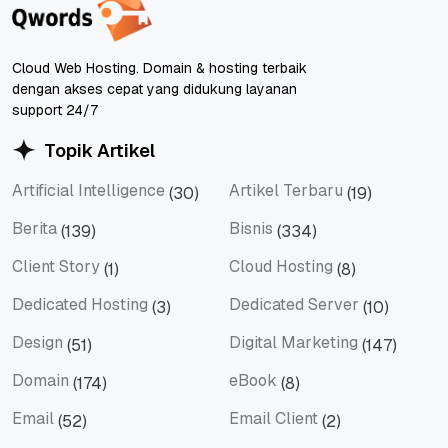
Cloud Web Hosting. Domain & hosting terbaik
dengan akses cepat yang didukung layanan
support 24/7
Topik Artikel
Artificial Intelligence
Artikel Terbaru
(30)
(19)
Artificial Intelligence
Artikel Terbaru
Berita
Bisnis
(139)
(334)
Berita
Bisnis
Client Story
Cloud Hosting
(1)
(8)
Client Story
Cloud Hosting
Dedicated Hosting
Dedicated Server
(3)
(10)
Dedicated Hosting
Dedicated Server
Design
Digital Marketing
(51)
(147)
Design
Digital Marketing
Domain
eBook
(174)
(8)
Domain
eBook
Email
Email Client
(52)
(2)
Email
Email Client