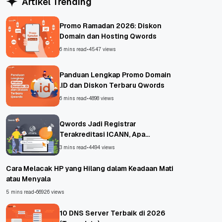
Artikel Trending
Promo Ramadan 2026: Diskon
Domain dan Hosting Qwords
6 mins read
•
4547 views
Panduan Lengkap Promo Domain
.ID dan Diskon Terbaru Qwords
6 mins read
•
4898 views
Qwords Jadi Registrar
Terakreditasi ICANN, Apa
Untungnya?
3 mins read
•
4494 views
Cara Melacak HP yang Hilang dalam Keadaan Mati
atau Menyala
5 mins read
•
66926 views
10 DNS Server Terbaik di 2026