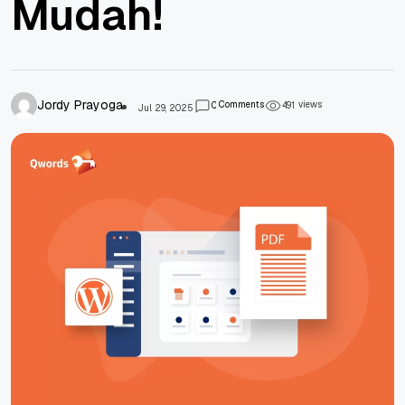
Mudah!
Jordy Prayoga
Comments
views
0
4
9
1
Jul 29, 2025