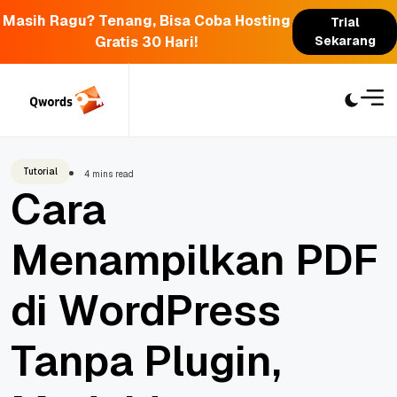
Masih Ragu? Tenang, Bisa Coba Hosting
Trial
Gratis 30 Hari!
Sekarang
Skip
to
content
Tutorial
4 mins read
Cara
Menampilkan PDF
di WordPress
Tanpa Plugin,