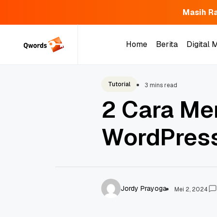
Masih Ra
Skip
to
Home
Berita
Digital 
content
Home
Berita
Digital 
Tutorial
3 mins read
2 Cara Me
WordPress
Jordy Prayoga
Mei 2, 2024