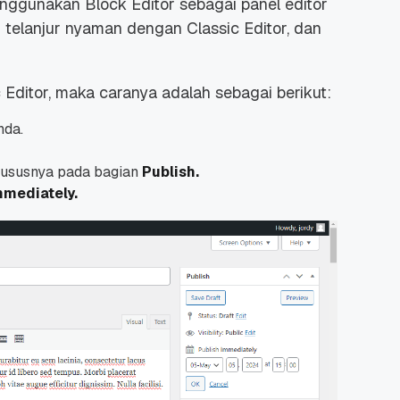
ggunakan Block Editor sebagai panel editor
 telanjur nyaman dengan Classic Editor, dan
Editor, maka caranya adalah sebagai berikut:
nda.
 Promo
Qwords Jadi Registrar
skon
Terakreditasi ICANN, Apa
Untungnya?
khususnya pada bagian
Publish.
27 Jul, 2022
3
mmediately.