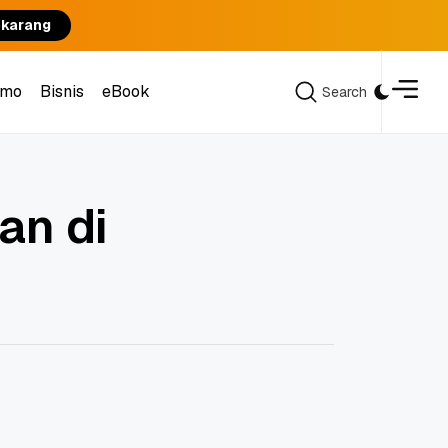
ekarang
omo
Bisnis
eBook
Search
Search
omo
Bisnis
eBook
an di