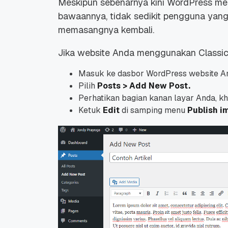
Meskipun sebenarnya kini WordPress men
bawaannya, tidak sedikit pengguna yang
memasangnya kembali.
Jika website Anda menggunakan Classic 
Masuk ke dasbor WordPress website A
Promo Ramadan 2026:
Panduan Lengkap
Pilih
Posts > Add New Post.
Diskon Domain dan
Domain .ID dan Di
Hosting Qwords
Terbaru
Perhatikan bagian kanan layar Anda, 
10 Feb, 2026
20 Nov, 2025
6
6
Ketuk
Edit
di samping menu
Publish i