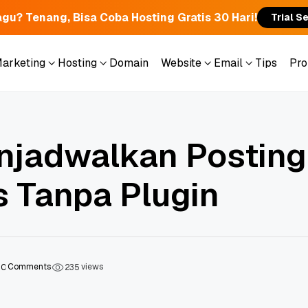
gu? Tenang, Bisa Coba Hosting Gratis 30 Hari!
Trial S
Marketing
Hosting
Domain
Website
Email
Tips
Pr
Marketing
Hosting
Domain
Website
Email
Tips
Pr
njadwalkan Posting
 Tanpa Plugin
Comments
views
0
2
3
5