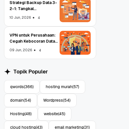
Strategi Backup Data 3-
2-1: Tangkal
Ransomware Enterprise
10 Jun, 2026
4
VPN untuk Perusahaan:
Cegah Kebocoran Data
Object Storage untuk
Strategi Bac
Tim WFA!
Aplikasi: Atasi Limitasi
1: Tangkal R
09 Jun, 2026
4
Media
Enterprise
11 Jun, 2026
10 Jun, 2026
4
Topik Populer
qwords
(366)
hosting murah
(57)
domain
(54)
Wordpress
(54)
Hosting
(48)
website
(45)
cloud hosting
(43)
email marketing
(31)