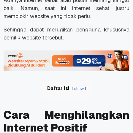
Adanya internet sehat atau positif memang sangat
baik. Namun, saat ini internet sehat justru
memblokir website yang tidak perlu.
Sehingga dapat merugikan pengguna khususnya
pemilik website tersebut.
Daftar Isi
show
Cara Menghilangkan
Internet Positif