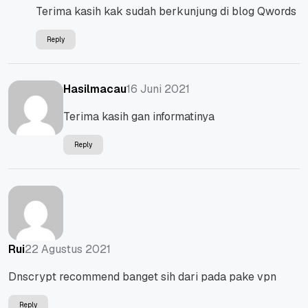
Terima kasih kak sudah berkunjung di blog Qwords
Reply
16 Juni 2021
Hasilmacau
Terima kasih gan informatinya
Reply
22 Agustus 2021
Rui
Dnscrypt recommend banget sih dari pada pake vpn
Reply