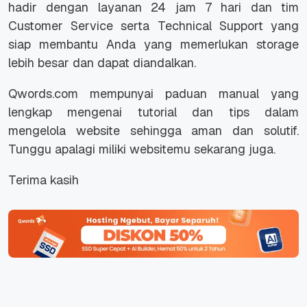
hadir dengan layanan 24 jam 7 hari dan tim
Customer Service serta Technical Support yang
siap membantu Anda yang memerlukan storage
lebih besar dan dapat diandalkan.
Qwords.com mempunyai paduan manual yang
lengkap mengenai tutorial dan tips dalam
mengelola website sehingga aman dan solutif.
Tunggu apalagi miliki websitemu sekarang juga.
Terima kasih