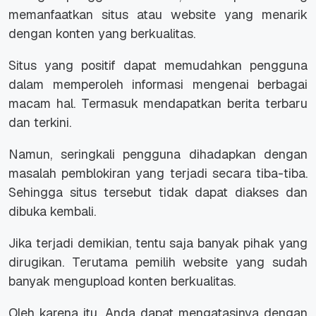
memanfaatkan situs atau website yang menarik
dengan konten yang berkualitas.
Situs yang positif dapat memudahkan pengguna
dalam memperoleh informasi mengenai berbagai
macam hal. Termasuk mendapatkan berita terbaru
dan terkini.
Namun, seringkali pengguna dihadapkan dengan
masalah pemblokiran yang terjadi secara tiba-tiba.
Sehingga situs tersebut tidak dapat diakses dan
dibuka kembali.
Jika terjadi demikian, tentu saja banyak pihak yang
dirugikan. Terutama pemilih website yang sudah
banyak mengupload konten berkualitas.
Oleh karena itu, Anda dapat mengatasinya dengan