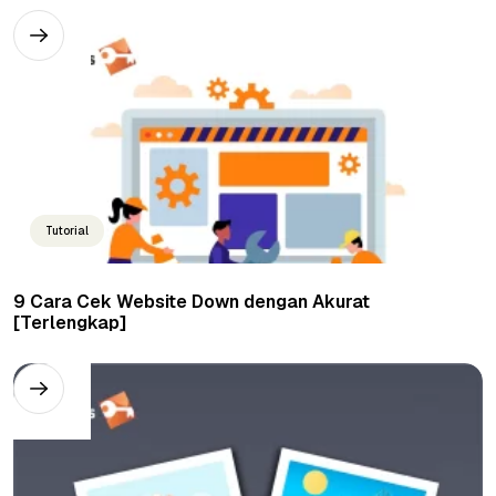
Tutorial
9 Cara Cek Website Down dengan Akurat
[Terlengkap]