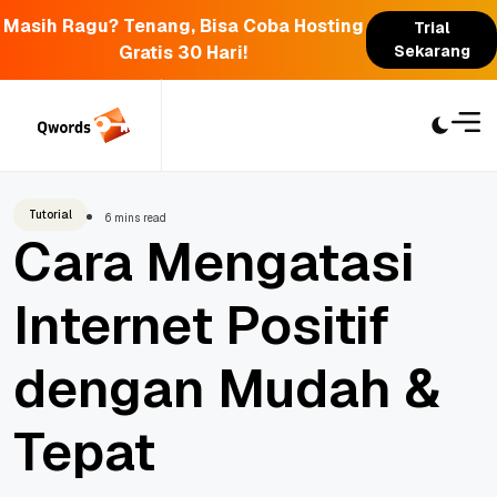
Masih Ragu? Tenang, Bisa Coba Hosting
Trial
Gratis 30 Hari!
Sekarang
Skip
to
content
Tutorial
6 mins read
Cara Mengatasi
Internet Positif
dengan Mudah &
Tepat