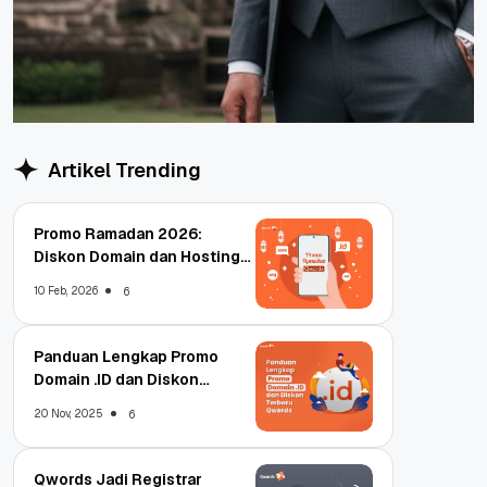
Artikel Trending
Promo Ramadan 2026:
Diskon Domain dan Hosting
Qwords
10 Feb, 2026
6
Panduan Lengkap Promo
Domain .ID dan Diskon
Terbaru
20 Nov, 2025
6
Qwords Jadi Registrar