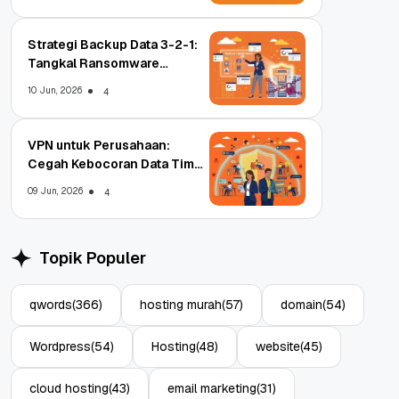
Strategi Backup Data 3-2-1:
Tangkal Ransomware
Enterprise
10 Jun, 2026
4
VPN untuk Perusahaan:
Cegah Kebocoran Data Tim
WFA!
09 Jun, 2026
4
Topik Populer
qwords
(366)
hosting murah
(57)
domain
(54)
Wordpress
(54)
Hosting
(48)
website
(45)
cloud hosting
(43)
email marketing
(31)