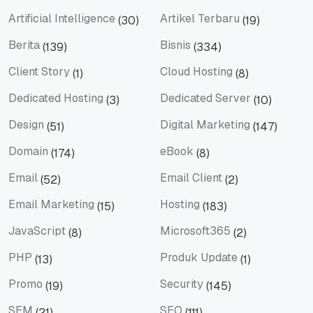
Artificial Intelligence
Artikel Terbaru
(30)
(19)
Artificial Intelligence
Artikel Terbaru
Berita
Bisnis
(139)
(334)
Berita
Bisnis
Client Story
Cloud Hosting
(1)
(8)
Client Story
Cloud Hosting
Dedicated Hosting
Dedicated Server
(3)
(10)
Dedicated Hosting
Dedicated Server
Design
Digital Marketing
(51)
(147)
Design
Digital Marketing
Domain
eBook
(174)
(8)
Domain
eBook
Email
Email Client
(52)
(2)
Email
Email Client
Email Marketing
Hosting
(15)
(183)
Email Marketing
Hosting
JavaScript
Microsoft365
(8)
(2)
JavaScript
Microsoft365
PHP
Produk Update
(13)
(1)
PHP
Produk Update
Promo
Security
(19)
(145)
Promo
Security
SEM
SEO
(21)
(111)