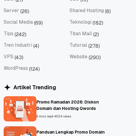
SEM
SEO
Server
Shared Hosting
(26)
(6)
Server
Shared Hosting
Social Media
Teknologi
(69)
(182)
Social Media
Teknologi
Tips
Titan Mail
(242)
(2)
Tips
Titan Mail
Tren Industri
Tutorial
(4)
(278)
Tren Industri
Tutorial
VPS
Website
(43)
(290)
VPS
Website
WordPress
(124)
WordPress
Artikel Trending
Promo Ramadan 2026: Diskon
Domain dan Hosting Qwords
6 mins read
•
4554 views
Panduan Lengkap Promo Domain