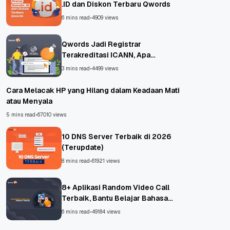
.ID dan Diskon Terbaru Qwords
6 mins read
•
4909 views
Qwords Jadi Registrar
Terakreditasi ICANN, Apa
Untungnya?
3 mins read
•
4499 views
Cara Melacak HP yang Hilang dalam Keadaan Mati
atau Menyala
5 mins read
•
67010 views
10 DNS Server Terbaik di 2026
(Terupdate)
8 mins read
•
61921 views
8+ Aplikasi Random Video Call
Terbaik, Bantu Belajar Bahasa
Asing!
6 mins read
•
49184 views