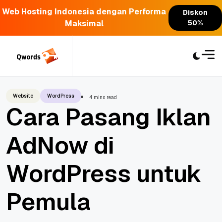
Web Hosting Indonesia dengan Performa
Diskon
Maksimal
50%
Skip
to
content
Website
WordPress
4 mins read
Cara Pasang Iklan
AdNow di
WordPress untuk
Pemula