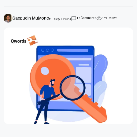
Saepudin Mulyono
Comments
views
1
7
1
6
9
3
Sep 1, 2023