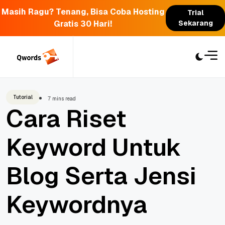
Masih Ragu? Tenang, Bisa Coba Hosting
Trial
Gratis 30 Hari!
Sekarang
Skip
to
content
Tutorial
7 mins read
Cara Riset
Keyword Untuk
Blog Serta Jensi
Keywordnya