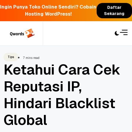
Ingin Punya Toko Online Sendiri? Cobain
Daftar
Hosting WordPress!
Sekarang
Skip
to
content
Tips
7 mins read
Ketahui Cara Cek
Reputasi IP,
Hindari Blacklist
Global