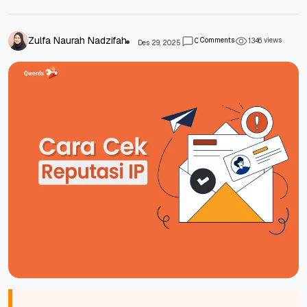
Zulfa Naurah Nadzifah
Comments
views
0
1
3
4
6
Des 29, 2025