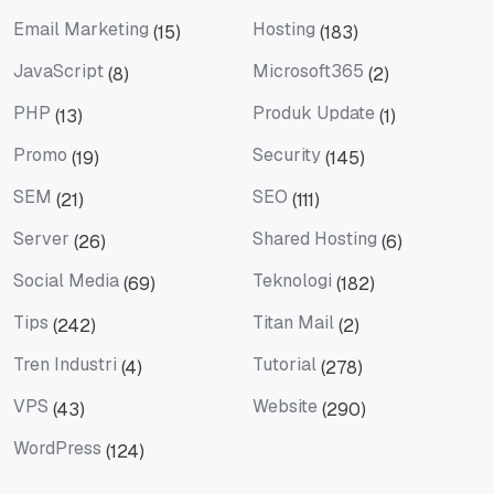
Email
Email Client
Email Marketing
Hosting
(15)
(183)
Email Marketing
Hosting
JavaScript
Microsoft365
(8)
(2)
JavaScript
Microsoft365
PHP
Produk Update
(13)
(1)
PHP
Produk Update
Promo
Security
(19)
(145)
Promo
Security
SEM
SEO
(21)
(111)
SEM
SEO
Server
Shared Hosting
(26)
(6)
Server
Shared Hosting
Social Media
Teknologi
(69)
(182)
Social Media
Teknologi
Tips
Titan Mail
(242)
(2)
Tips
Titan Mail
Tren Industri
Tutorial
(4)
(278)
Tren Industri
Tutorial
VPS
Website
(43)
(290)
VPS
Website
WordPress
(124)
WordPress