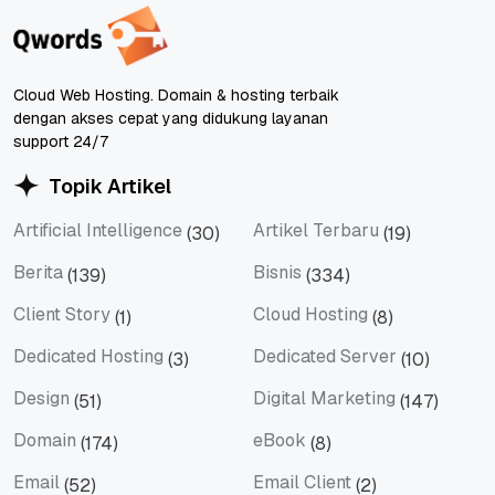
Cloud Web Hosting. Domain & hosting terbaik
dengan akses cepat yang didukung layanan
support 24/7
Topik Artikel
Artificial Intelligence
Artikel Terbaru
(30)
(19)
Artificial Intelligence
Artikel Terbaru
Berita
Bisnis
(139)
(334)
Berita
Bisnis
Client Story
Cloud Hosting
(1)
(8)
Client Story
Cloud Hosting
Dedicated Hosting
Dedicated Server
(3)
(10)
Dedicated Hosting
Dedicated Server
Design
Digital Marketing
(51)
(147)
Design
Digital Marketing
Domain
eBook
(174)
(8)
Domain
eBook
Email
Email Client
(52)
(2)