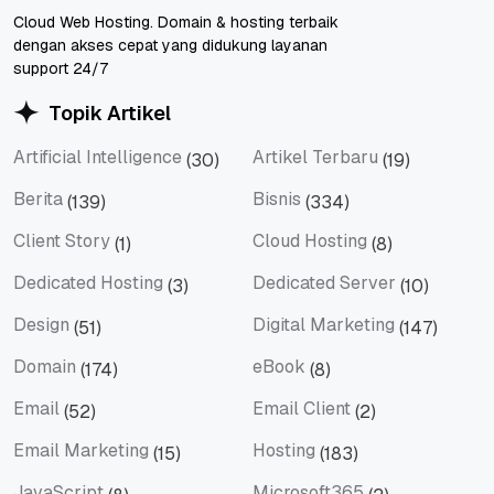
Cloud Web Hosting. Domain & hosting terbaik
dengan akses cepat yang didukung layanan
support 24/7
Topik Artikel
Artificial Intelligence
Artikel Terbaru
(30)
(19)
Artificial Intelligence
Artikel Terbaru
Berita
Bisnis
(139)
(334)
Berita
Bisnis
Client Story
Cloud Hosting
(1)
(8)
Client Story
Cloud Hosting
Dedicated Hosting
Dedicated Server
(3)
(10)
Dedicated Hosting
Dedicated Server
Design
Digital Marketing
(51)
(147)
Design
Digital Marketing
Domain
eBook
(174)
(8)
Domain
eBook
Email
Email Client
(52)
(2)
Email
Email Client
Email Marketing
Hosting
(15)
(183)
Email Marketing
Hosting
JavaScript
Microsoft365