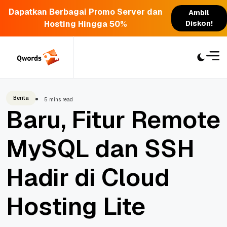
Dapatkan Berbagai Promo Server dan
Ambil
Hosting Hingga 50%
Diskon!
Skip
to
content
Berita
5 mins read
Baru, Fitur Remote
MySQL dan SSH
Hadir di Cloud
Hosting Lite