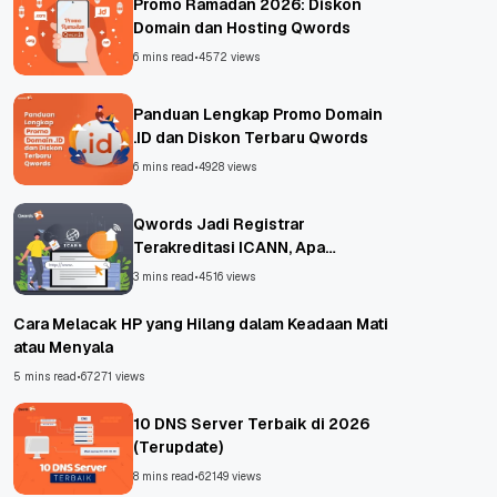
Promo Ramadan 2026: Diskon
Domain dan Hosting Qwords
6 mins read
•
4572 views
Panduan Lengkap Promo Domain
.ID dan Diskon Terbaru Qwords
6 mins read
•
4928 views
Qwords Jadi Registrar
Terakreditasi ICANN, Apa
Untungnya?
3 mins read
•
4516 views
Cara Melacak HP yang Hilang dalam Keadaan Mati
atau Menyala
5 mins read
•
67271 views
10 DNS Server Terbaik di 2026
(Terupdate)
8 mins read
•
62149 views