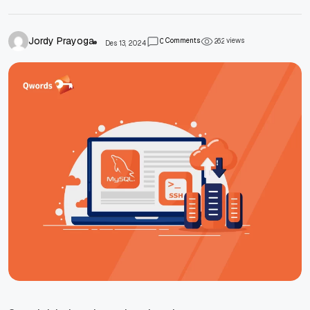
Jordy Prayoga
Comments
views
0
2
6
2
Des 13, 2024