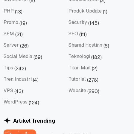
(8)
(2)
JavaScript
Microsoft365
PHP
Produk Update
(13)
(1)
PHP
Produk Update
Promo
Security
(19)
(145)
Promo
Security
SEM
SEO
(21)
(111)
SEM
SEO
Server
Shared Hosting
(26)
(6)
Server
Shared Hosting
Social Media
Teknologi
(69)
(182)
Social Media
Teknologi
Tips
Titan Mail
(242)
(2)
Tips
Titan Mail
Tren Industri
Tutorial
(4)
(278)
Tren Industri
Tutorial
VPS
Website
(43)
(290)
VPS
Website
WordPress
(124)
WordPress
Artikel Trending