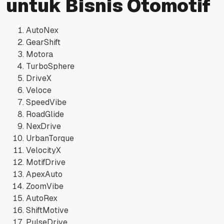
untuk Bisnis Otomotif
AutoNex
GearShift
Motora
TurboSphere
DriveX
Veloce
SpeedVibe
RoadGlide
NexDrive
UrbanTorque
VelocityX
MotifDrive
ApexAuto
ZoomVibe
AutoRex
ShiftMotive
PulseDrive