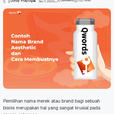
Jordy Prayoga
Comments
views
0
1
5
2
7
Des 11, 2024
Pemilihan nama merek atau
brand
bagi sebuah
bisnis merupakan hal yang sangat krusial pada