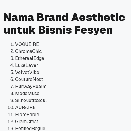
Nama Brand Aesthetic
untuk Bisnis Fesyen
VOGUEIRE
ChromaChic
EtherealEdge
LuxeLayer
VelvetVibe
CoutureNest
RunwayRealm
ModeMuse
SilhouetteSoul
AURAIRE
FibreFable
GlamCrest
RefinedRogue