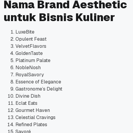
Nama Brand Aesthetic
untuk Bisnis Kuliner
LuxeBite
Opulent Feast
VelvetFlavors
GoldenTaste
Platinum Palate
NobleNosh
RoyalSavory
Essence of Elegance
Gastronome’s Delight
Divine Dish
Eclat Eats
Gourmet Haven
Celestial Cravings
Refined Plates
Savoré