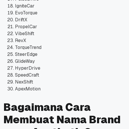
IgniteCar
EvoTorque
DriftX
PropelCar
VibeShift
RevX
TorqueTrend
SteerEdge
GlideWay
HyperDrive
SpeedCraft
NexShift
ApexMotion
Bagaimana Cara
Membuat Nama Brand