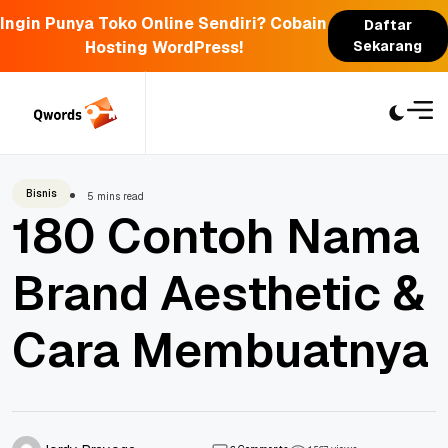
Ingin Punya Toko Online Sendiri? Cobain
Daftar
Hosting WordPress!
Sekarang
Skip
to
content
Bisnis
5 mins read
180 Contoh Nama
Brand Aesthetic &
Cara Membuatnya