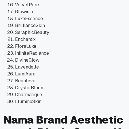
VelvetPure
Glowisia
LuxeEssence
BrillianceSkin
SeraphicBeauty
Enchantix
FloraLuxe
InfiniteRadiance
DivineGlow
Lavendelle
LumiAura
Beauteva
CrystalBloom
Charmatique
IllumineSkin
Nama Brand Aesthetic