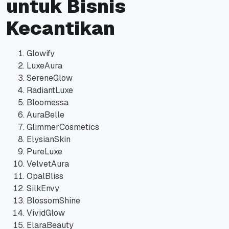
untuk Bisnis
Kecantikan
Glowify
LuxeAura
SereneGlow
RadiantLuxe
Bloomessa
AuraBelle
GlimmerCosmetics
ElysianSkin
PureLuxe
VelvetAura
OpalBliss
SilkEnvy
BlossomShine
VividGlow
ElaraBeauty