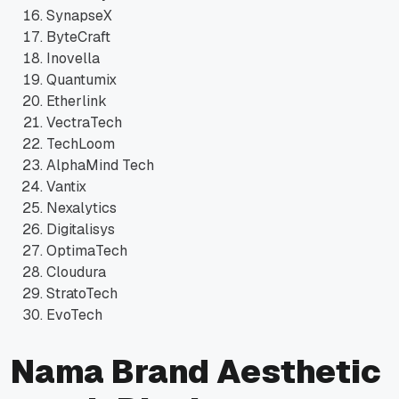
SynapseX
ByteCraft
Inovella
Quantumix
Etherlink
VectraTech
TechLoom
AlphaMind Tech
Vantix
Nexalytics
Digitalisys
OptimaTech
Cloudura
StratoTech
EvoTech
Nama Brand Aesthetic