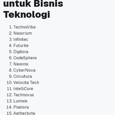
untuk Bisnis
Teknologi
TechnoVibe
Nexorium
Infinitec
Futurite
Digitora
CodeSphere
Nexonix
CyberNova
Circuitura
Velocita Tech
IntelliCore
Technovus
Lumixis
Pixelora
Aetherbyte