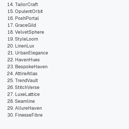
TailorCraft
OpulentOrbit
PoshPortal
GraceGild
VelvetSphere
StyleLoom
LinenLux
UrbanElegance
HavenHues
BespokeHaven
AttireAtlas
TrendVault
StitchVerse
LuxeLattice
Seamline
AllureHaven
FinesseFibre