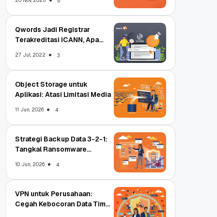
20 Nov, 2025
6
Qwords Jadi Registrar
Terakreditasi ICANN, Apa
Untungnya?
27 Jul, 2022
3
Object Storage untuk
Aplikasi: Atasi Limitasi Media
11 Jun, 2026
4
Strategi Backup Data 3-2-1:
Tangkal Ransomware
Enterprise
10 Jun, 2026
4
VPN untuk Perusahaan:
Cegah Kebocoran Data Tim
WFA!