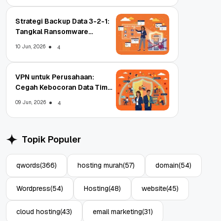
Strategi Backup Data 3-2-1:
Tangkal Ransomware
Enterprise
10 Jun, 2026
4
VPN untuk Perusahaan:
Cegah Kebocoran Data Tim
WFA!
09 Jun, 2026
4
Topik Populer
qwords
(366)
hosting murah
(57)
domain
(54)
Wordpress
(54)
Hosting
(48)
website
(45)
cloud hosting
(43)
email marketing
(31)