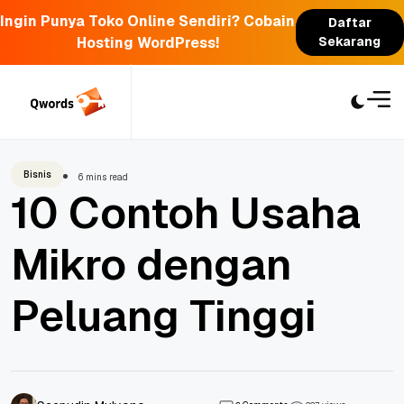
Ingin Punya Toko Online Sendiri? Cobain
Daftar
Hosting WordPress!
Sekarang
Skip
to
content
Bisnis
6 mins read
10 Contoh Usaha
Mikro dengan
Peluang Tinggi