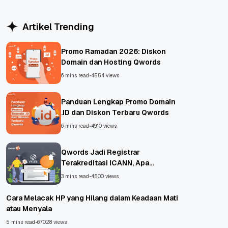
WordPress
Artikel Trending
Promo Ramadan 2026: Diskon
Domain dan Hosting Qwords
6 mins read
•
4554 views
Panduan Lengkap Promo Domain
.ID dan Diskon Terbaru Qwords
6 mins read
•
4910 views
Qwords Jadi Registrar
Terakreditasi ICANN, Apa
Untungnya?
3 mins read
•
4500 views
Cara Melacak HP yang Hilang dalam Keadaan Mati
atau Menyala
5 mins read
•
67028 views