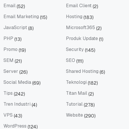
Email
Email Client
(52)
(2)
Email
Email Client
Email Marketing
Hosting
(15)
(183)
Email Marketing
Hosting
JavaScript
Microsoft365
(8)
(2)
JavaScript
Microsoft365
PHP
Produk Update
(13)
(1)
PHP
Produk Update
Promo
Security
(19)
(145)
Promo
Security
SEM
SEO
(21)
(111)
SEM
SEO
Server
Shared Hosting
(26)
(6)
Server
Shared Hosting
Social Media
Teknologi
(69)
(182)
Social Media
Teknologi
Tips
Titan Mail
(242)
(2)
Tips
Titan Mail
Tren Industri
Tutorial
(4)
(278)
Tren Industri
Tutorial
VPS
Website
(43)
(290)
VPS
Website
WordPress
(124)