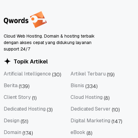
Cloud Web Hosting. Domain & hosting terbaik
dengan akses cepat yang didukung layanan
support 24/7
Topik Artikel
Artificial Intelligence
Artikel Terbaru
(30)
(19)
Artificial Intelligence
Artikel Terbaru
Berita
Bisnis
(139)
(334)
Berita
Bisnis
Client Story
Cloud Hosting
(1)
(8)
Client Story
Cloud Hosting
Dedicated Hosting
Dedicated Server
(3)
(10)
Dedicated Hosting
Dedicated Server
Design
Digital Marketing
(51)
(147)
Design
Digital Marketing
Domain
eBook
(174)
(8)
Domain
eBook