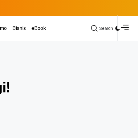
omo
Bisnis
eBook
Search
Search
omo
Bisnis
eBook
i!