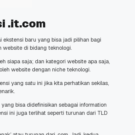
 .it.com
 ekstensi baru yang bisa jadi pilihan bagi
un
website
di bidang teknologi.
eh siapa saja; dan kategori
website
apa saja,
 oleh
website
dengan
niche
teknologi.
nsi yang satu ini jika kita perhatikan sekilas,
enarik.
 yang bisa didefinisikan sebagai
information
si ini juga terlihat seperti turunan dari TLD
‘anak’ atau turunan dari .com. Jadi, kedua