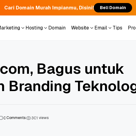
Cari Domain Murah Impianmu, Disini!
Beli Domain
Marketing
Hosting
Domain
Website
Email
Tips
Pr
Marketing
Hosting
Domain
Website
Email
Tips
Pr
t.com, Bagus untuk
n Branding Teknolog
Comments
views
0
3
0
1