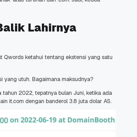
Balik Lahirnya
 Promo
Qwords Jadi Registrar
skon
Terakreditasi ICANN, Apa
t Qwords ketahui tentang ekstensi yang satu
Untungnya?
27 Jul, 2022
3
ensi yang utuh. Bagaimana maksudnya?
a tahun 2022, tepatnya bulan Juni, ketika ada
n it.com dengan banderol 3.8 juta dolar AS.