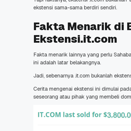
ekstensi sama-sama berdiri sendiri.
Fakta Menarik di 
Ekstensi.it.com
Promo Ramadan 2026:
Panduan Lengkap
Diskon Domain dan
Domain .ID dan Di
Fakta menarik lainnya yang perlu Sahaba
Hosting Qwords
Terbaru
10 Feb, 2026
20 Nov, 2025
6
6
ini adalah latar belakangnya.
Jadi, sebenarnya .it.com bukanlah ekst
Cerita mengenai ekstensi ini dimulai pad
seseorang atau pihak yang membeli domai