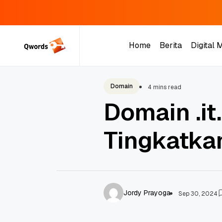
Skip
to
Home
Berita
Digital 
content
Home
Berita
Digital 
Domain
4 mins read
Domain .i
Tingkatka
Jordy Prayoga
Sep 30, 2024