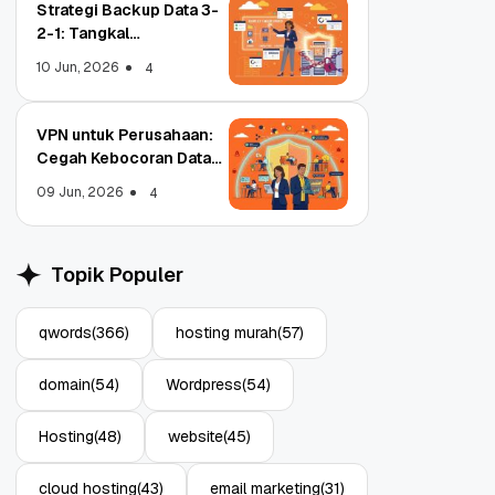
Strategi Backup Data 3-
2-1: Tangkal
Ransomware Enterprise
10 Jun, 2026
4
VPN untuk Perusahaan:
Cegah Kebocoran Data
Object Storage untuk
Strategi Bac
Tim WFA!
Aplikasi: Atasi Limitasi
1: Tangkal R
09 Jun, 2026
4
Media
Enterprise
11 Jun, 2026
10 Jun, 2026
4
Topik Populer
qwords
(366)
hosting murah
(57)
domain
(54)
Wordpress
(54)
Hosting
(48)
website
(45)
cloud hosting
(43)
email marketing
(31)