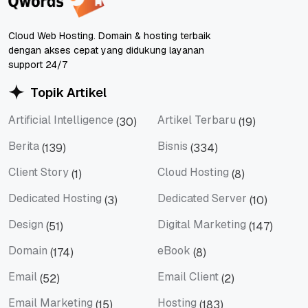
Cloud Web Hosting. Domain & hosting terbaik
dengan akses cepat yang didukung layanan
support 24/7
Topik Artikel
Artificial Intelligence
Artikel Terbaru
(30)
(19)
Artificial Intelligence
Artikel Terbaru
Berita
Bisnis
(139)
(334)
Berita
Bisnis
Client Story
Cloud Hosting
(1)
(8)
Client Story
Cloud Hosting
Dedicated Hosting
Dedicated Server
(3)
(10)
Dedicated Hosting
Dedicated Server
Design
Digital Marketing
(51)
(147)
Design
Digital Marketing
Domain
eBook
(174)
(8)
Domain
eBook
Email
Email Client
(52)
(2)
Email
Email Client
Email Marketing
Hosting
(15)
(183)