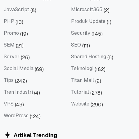
Email Marketing
Hosting
JavaScript
Microsoft365
(8)
(2)
JavaScript
Microsoft365
PHP
Produk Update
(13)
(1)
PHP
Produk Update
Promo
Security
(19)
(145)
Promo
Security
SEM
SEO
(21)
(111)
SEM
SEO
Server
Shared Hosting
(26)
(6)
Server
Shared Hosting
Social Media
Teknologi
(69)
(182)
Social Media
Teknologi
Tips
Titan Mail
(242)
(2)
Tips
Titan Mail
Tren Industri
Tutorial
(4)
(278)
Tren Industri
Tutorial
VPS
Website
(43)
(290)
VPS
Website
WordPress
(124)
WordPress
Artikel Trending