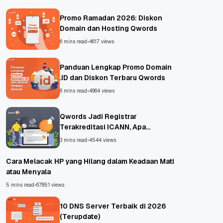
Promo Ramadan 2026: Diskon
Domain dan Hosting Qwords
6 mins read
•
4617 views
Panduan Lengkap Promo Domain
.ID dan Diskon Terbaru Qwords
6 mins read
•
4964 views
Qwords Jadi Registrar
Terakreditasi ICANN, Apa
Untungnya?
3 mins read
•
4544 views
Cara Melacak HP yang Hilang dalam Keadaan Mati
atau Menyala
5 mins read
•
67851 views
10 DNS Server Terbaik di 2026
(Terupdate)