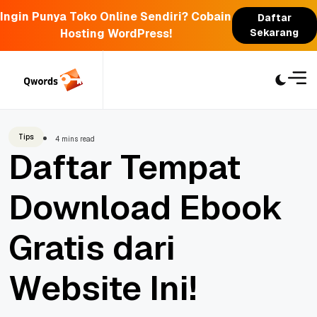
Ingin Punya Toko Online Sendiri? Cobain
Daftar
Hosting WordPress!
Sekarang
Skip
to
content
Tips
4 mins read
Daftar Tempat
Download Ebook
Gratis dari
Website Ini!