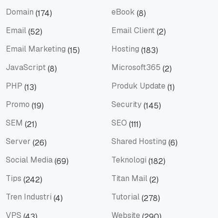
Design
Digital Marketing
Domain
eBook
(174)
(8)
Domain
eBook
Email
Email Client
(52)
(2)
Email
Email Client
Email Marketing
Hosting
(15)
(183)
Email Marketing
Hosting
JavaScript
Microsoft365
(8)
(2)
JavaScript
Microsoft365
PHP
Produk Update
(13)
(1)
PHP
Produk Update
Promo
Security
(19)
(145)
Promo
Security
SEM
SEO
(21)
(111)
SEM
SEO
Server
Shared Hosting
(26)
(6)
Server
Shared Hosting
Social Media
Teknologi
(69)
(182)
Social Media
Teknologi
Tips
Titan Mail
(242)
(2)
Tips
Titan Mail
Tren Industri
Tutorial
(4)
(278)
Tren Industri
Tutorial
VPS
Website
(43)
(290)