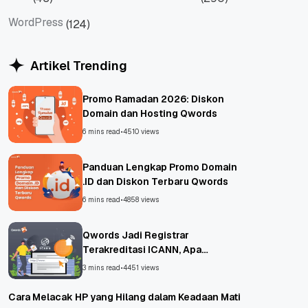
VPS
Website
WordPress
(124)
WordPress
Artikel Trending
Promo Ramadan 2026: Diskon
Domain dan Hosting Qwords
6 mins read
•
4510 views
Panduan Lengkap Promo Domain
.ID dan Diskon Terbaru Qwords
6 mins read
•
4858 views
Qwords Jadi Registrar
Terakreditasi ICANN, Apa
Untungnya?
3 mins read
•
4451 views
Cara Melacak HP yang Hilang dalam Keadaan Mati