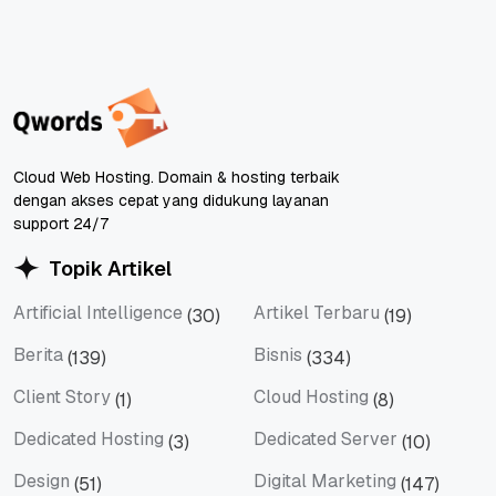
Cloud Web Hosting. Domain & hosting terbaik
dengan akses cepat yang didukung layanan
support 24/7
Topik Artikel
Artificial Intelligence
Artikel Terbaru
(30)
(19)
Artificial Intelligence
Artikel Terbaru
Berita
Bisnis
(139)
(334)
Berita
Bisnis
Client Story
Cloud Hosting
(1)
(8)
Client Story
Cloud Hosting
Dedicated Hosting
Dedicated Server
(3)
(10)
Dedicated Hosting
Dedicated Server
Design
Digital Marketing
(51)
(147)