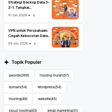
Strategi Backup Data 3-
2-1: Tangkal
Ransomware Enterprise
10 Jun, 2026
4
VPN untuk Perusahaan:
Cegah Kebocoran Data
Object Storage untuk
Strategi Bac
Tim WFA!
Aplikasi: Atasi Limitasi
1: Tangkal R
09 Jun, 2026
4
Media
Enterprise
11 Jun, 2026
10 Jun, 2026
4
Topik Populer
qwords
(366)
hosting murah
(57)
domain
(54)
Wordpress
(54)
Hosting
(48)
website
(45)
cloud hosting
(43)
email marketing
(31)