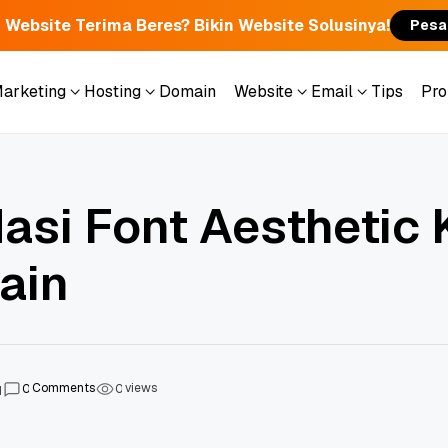
 Website Terima Beres? Bikin Website Solusinya!
Pesa
Marketing
Hosting
Domain
Website
Email
Tips
Pr
Marketing
Hosting
Domain
Website
Email
Tips
Pr
si Font Aesthetic 
ain
Comments
views
0
0
1