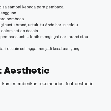
bisa sampai kepada para pembaca.
pengguna.
para pembaca.
gi suatu brand, untuk itu Anda harus selalu
dalam setiap desain.
pembaca untuk lebih mengingat dari brand atau
 Promo
Qwords Jadi Registrar
skon
Terakreditasi ICANN, Apa
Untungnya?
dari desain sehingga menjadi kesatuan yang
27 Jul, 2022
3
 Aesthetic
ut kami memberikan rekomendasi font aesthetic