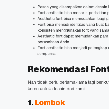
Pesan yang disampaikan dalam desain 
Font aesthetic bisa menarik perhatian 
Aesthetic font bisa memudahkan bagi 
Font bisa menjadi identitas yang kuat ba
konsisten menggunakan font yang sama 
Aesthetic font dapat memudahkan para 
Promo Ramadan 2026:
Panduan Lengkap
Diskon Domain dan
Domain .ID dan Di
perusahaan Anda.
Hosting Qwords
Terbaru
Font aesthetic bisa menjadi pelengkap 
10 Feb, 2026
20 Nov, 2025
6
6
sempurna.
Rekomendasi Font
Nah tidak perlu berlama-lama lagi berik
keren untuk desain dari kami.
1.
Lombok