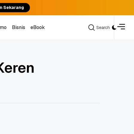
n Sekarang
omo
Bisnis
eBook
Search
Search
omo
Bisnis
eBook
Keren