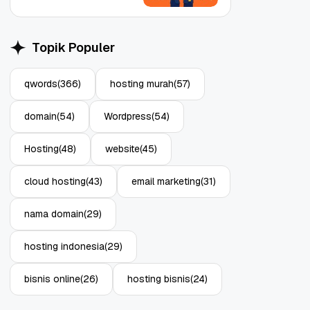
Topik Populer
qwords
(366)
hosting murah
(57)
Object Storage untuk
Strategi Bac
domain
(54)
Wordpress
(54)
Aplikasi: Atasi Limitasi
1: Tangkal R
Media
Enterprise
11 Jun, 2026
10 Jun, 2026
4
Hosting
(48)
website
(45)
cloud hosting
(43)
email marketing
(31)
nama domain
(29)
hosting indonesia
(29)
bisnis online
(26)
hosting bisnis
(24)