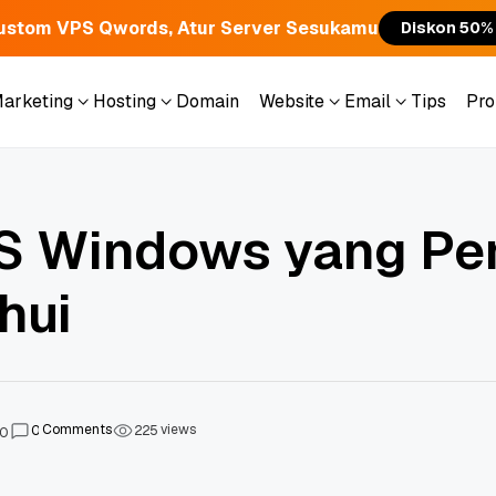
ustom VPS Qwords, Atur Server Sesukamu
Diskon 50%
Marketing
Hosting
Domain
Website
Email
Tips
Pr
Marketing
Hosting
Domain
Website
Email
Tips
Pr
S Windows yang Per
hui
Comments
views
0
2
2
5
20