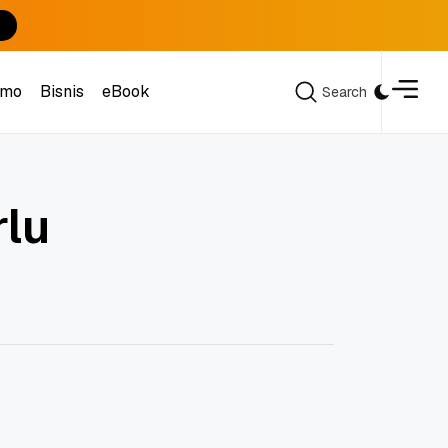
omo
Bisnis
eBook
Search
Search
omo
Bisnis
eBook
lu