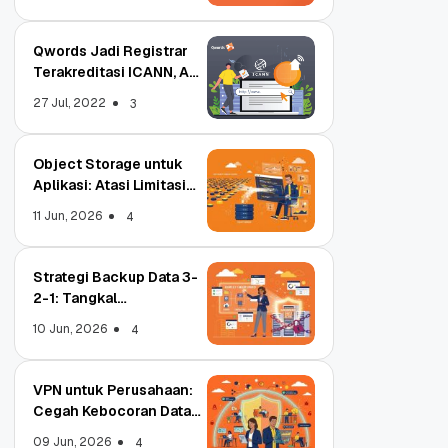
Qwords Jadi Registrar
Terakreditasi ICANN, Apa
Untungnya?
27 Jul, 2022
3
Object Storage untuk
Aplikasi: Atasi Limitasi
Media
11 Jun, 2026
4
Strategi Backup Data 3-
2-1: Tangkal
Ransomware Enterprise
10 Jun, 2026
4
VPN untuk Perusahaan:
Cegah Kebocoran Data
Tim WFA!
09 Jun, 2026
4