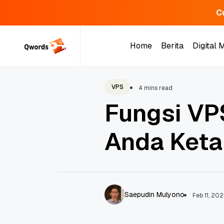
C
Skip
to
Home
Berita
Digital 
content
Home
Berita
Digital 
VPS
4 mins read
Fungsi VP
Anda Keta
Saepudin Mulyono
Feb 11, 20