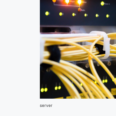
Promo Ramadan 2026:
Panduan Lengkap
Diskon Domain dan
Domain .ID dan Di
Hosting Qwords
Terbaru
10 Feb, 2026
20 Nov, 2025
6
6
server