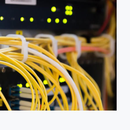
 Promo
Qwords Jadi Registrar
skon
Terakreditasi ICANN, Apa
Untungnya?
27 Jul, 2022
3