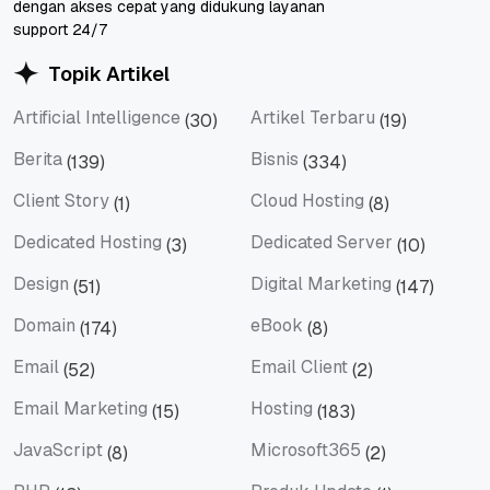
dengan akses cepat yang didukung layanan
support 24/7
Topik Artikel
Artificial Intelligence
Artikel Terbaru
(30)
(19)
Artificial Intelligence
Artikel Terbaru
Berita
Bisnis
(139)
(334)
Berita
Bisnis
Client Story
Cloud Hosting
(1)
(8)
Client Story
Cloud Hosting
Dedicated Hosting
Dedicated Server
(3)
(10)
Dedicated Hosting
Dedicated Server
Design
Digital Marketing
(51)
(147)
Design
Digital Marketing
Domain
eBook
(174)
(8)
Domain
eBook
Email
Email Client
(52)
(2)
Email
Email Client
Email Marketing
Hosting
(15)
(183)
Email Marketing
Hosting
JavaScript
Microsoft365
(8)
(2)
JavaScript
Microsoft365