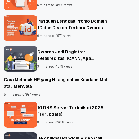
6 mins read
•
4622 views
Panduan Lengkap Promo Domain
.ID dan Diskon Terbaru Qwords
6 mins read
•
4974 views
Qwords Jadi Registrar
Terakreditasi ICANN, Apa
Untungnya?
3 mins read
•
4549 views
Cara Melacak HP yang Hilang dalam Keadaan Mati
atau Menyala
5 mins read
•
67997 views
10 DNS Server Terbaik di 2026
(Terupdate)
8 mins read
•
62668 views
8+ Aplikasi Random Video Call