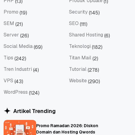
PHP
Produk Update
(13)
(1)
PHP
Produk Update
Promo
Security
(19)
(145)
Promo
Security
SEM
SEO
(21)
(111)
SEM
SEO
Server
Shared Hosting
(26)
(6)
Server
Shared Hosting
Social Media
Teknologi
(69)
(182)
Social Media
Teknologi
Tips
Titan Mail
(242)
(2)
Tips
Titan Mail
Tren Industri
Tutorial
(4)
(278)
Tren Industri
Tutorial
VPS
Website
(43)
(290)
VPS
Website
WordPress
(124)
WordPress
Artikel Trending
Promo Ramadan 2026: Diskon
Domain dan Hosting Qwords