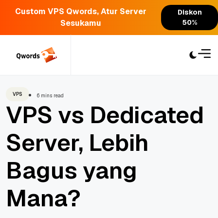
Custom VPS Qwords, Atur Server
Diskon
Sesukamu
50%
Skip
to
content
VPS
6 mins read
VPS vs Dedicated
Server, Lebih
Bagus yang
Mana?