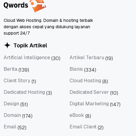
Cloud Web Hosting. Domain & hosting terbaik
dengan akses cepat yang didukung layanan
support 24/7
Topik Artikel
Artificial Intelligence
Artikel Terbaru
(30)
(19)
Artificial Intelligence
Artikel Terbaru
Berita
Bisnis
(139)
(334)
Berita
Bisnis
Client Story
Cloud Hosting
(1)
(8)
Client Story
Cloud Hosting
Dedicated Hosting
Dedicated Server
(3)
(10)
Dedicated Hosting
Dedicated Server
Design
Digital Marketing
(51)
(147)
Design
Digital Marketing
Domain
eBook
(174)
(8)
Domain
eBook
Email
Email Client
(52)
(2)
Email
Email Client