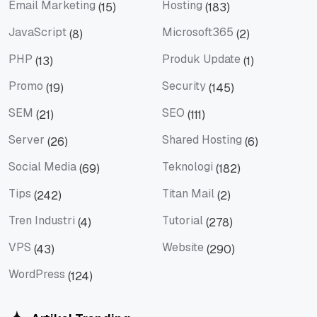
Email Marketing
Hosting
(15)
(183)
Email Marketing
Hosting
JavaScript
Microsoft365
(8)
(2)
JavaScript
Microsoft365
PHP
Produk Update
(13)
(1)
PHP
Produk Update
Promo
Security
(19)
(145)
Promo
Security
SEM
SEO
(21)
(111)
SEM
SEO
Server
Shared Hosting
(26)
(6)
Server
Shared Hosting
Social Media
Teknologi
(69)
(182)
Social Media
Teknologi
Tips
Titan Mail
(242)
(2)
Tips
Titan Mail
Tren Industri
Tutorial
(4)
(278)
Tren Industri
Tutorial
VPS
Website
(43)
(290)
VPS
Website
WordPress
(124)
WordPress