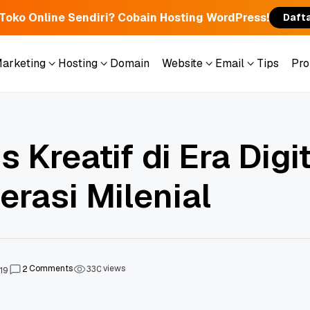
 Toko Online Sendiri? Cobain Hosting WordPress!
Daft
Marketing
Hosting
Domain
Website
Email
Tips
Pr
Marketing
Hosting
Domain
Website
Email
Tips
Pr
s Kreatif di Era Digi
rasi Milenial
Comments
views
2
3
3
0
19