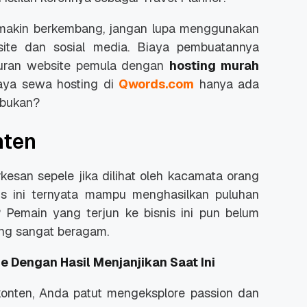
akin berkembang, jangan lupa menggunakan
site dan sosial media. Biaya pembuatannya
ukuran website pemula dengan
hosting murah
iaya sewa hosting di
Qwords.com
hanya ada
 bukan?
nten
esan sepele jika dilihat oleh kacamata orang
nis ini ternyata mampu menghasilkan puluhan
 Pemain yang terjun ke bisnis ini pun belum
ng sangat beragam.
ne Dengan Hasil Menjanjikan Saat Ini
konten, Anda patut meng
eksplore
passion
dan