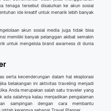
ika tenaga tersebut disalurkan ke akun sosial
tuhan ide kreatif untuk menarik lebih banyak
engelolaan akun sosial media juga tidak bisa
nsi memiliki banyak pelanggan akibat semakin
 Promo
Qwords Jadi Registrar
skon
Terakreditasi ICANN, Apa
rik untuk mengelola
brand awarness
di dunia
Untungnya?
27 Jul, 2022
3
er
itas serta kecenderungan dalam hal eksplorasi
jika belakangan ini aktivitas traveling menjadi
Jika Anda merupakan salah satu
traveler
yang
dak ada salahnya kalau menjadikan pengalaman
silan sampingan dengan cara membantu
 istilah kerennya sebagai
Travel Planner
.