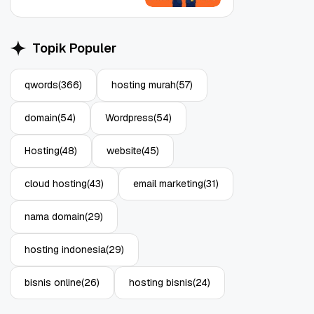
Topik Populer
qwords
(366)
hosting murah
(57)
Object Storage untuk
Strategi Bac
domain
(54)
Wordpress
(54)
Aplikasi: Atasi Limitasi
1: Tangkal R
Media
Enterprise
11 Jun, 2026
10 Jun, 2026
4
Hosting
(48)
website
(45)
cloud hosting
(43)
email marketing
(31)
nama domain
(29)
hosting indonesia
(29)
bisnis online
(26)
hosting bisnis
(24)