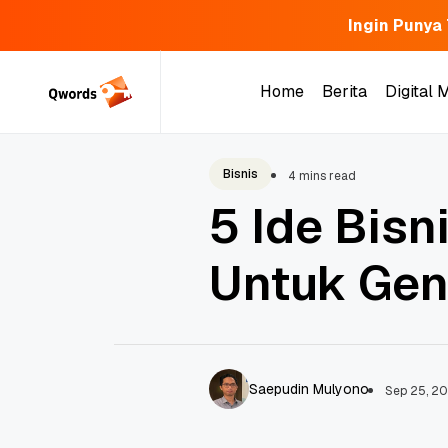
Ingin Punya
Skip
to
Home
Berita
Digital 
content
Home
Berita
Digital 
Bisnis
4 mins read
5 Ide Bisni
Untuk Gene
Saepudin Mulyono
Sep 25, 20