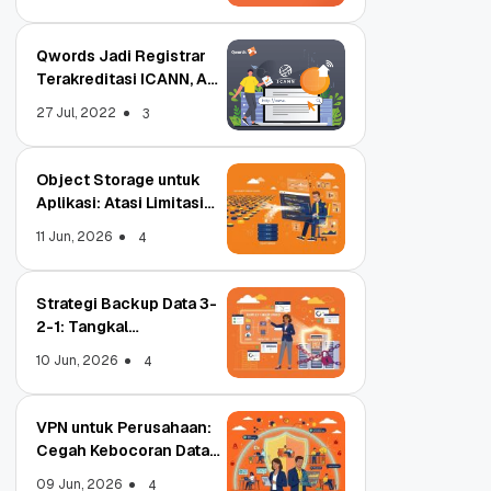
Qwords Jadi Registrar
Terakreditasi ICANN, Apa
Untungnya?
27 Jul, 2022
3
Object Storage untuk
Aplikasi: Atasi Limitasi
Media
11 Jun, 2026
4
Strategi Backup Data 3-
2-1: Tangkal
Ransomware Enterprise
10 Jun, 2026
4
VPN untuk Perusahaan:
Cegah Kebocoran Data
Tim WFA!
09 Jun, 2026
4