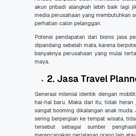
akun pribadi alangkah lebih baik lagi j
media perusahaan yang membutuhkan sen
perhatian calon pelanggan.
Potensi pendapatan dari bisnis jasa p
dipandang sebelah mata, karena berpote
Promo Ramadan 2026:
Panduan Lengkap
Diskon Domain dan
Domain .ID dan Di
banyaknya perusahaan yang mulai terta
Hosting Qwords
Terbaru
maya.
10 Feb, 2026
20 Nov, 2025
6
6
2. Jasa Travel Plann
Generasi milenial identik dengan mobil
hal-hal baru. Maka dari itu, tidak heran 
sangat booming dikalangan anak muda. 
sering berpergian ke tempat wisata, ti
tersebut sebagai sumber pengha
merencanakan perjalanan orang lain atau