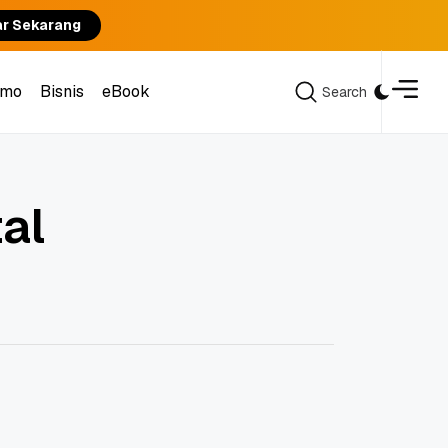
ar Sekarang
omo
Bisnis
eBook
Search
Search
omo
Bisnis
eBook
tal