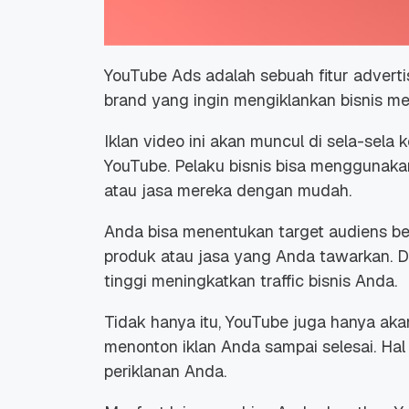
YouTube Ads adalah sebuah fitur
adverti
brand
yang ingin mengiklankan bisnis me
Promo Ramadan 2026:
Panduan Lengkap
Iklan video ini akan muncul di sela-sela
Diskon Domain dan
Domain .ID dan Di
YouTube. Pelaku bisnis bisa menggunak
Hosting Qwords
Terbaru
10 Feb, 2026
20 Nov, 2025
6
6
atau jasa mereka dengan mudah.
Anda bisa menentukan target audiens be
produk atau jasa yang Anda tawarkan. D
tinggi meningkatkan traffic bisnis Anda.
Tidak hanya itu, YouTube juga hanya aka
menonton iklan Anda sampai selesai. Hal
periklanan Anda.