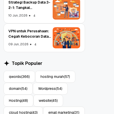
Strategi Backup Data 3-
2-1: Tangkal
Ransomware Enterprise
10 Jun, 2026
4
VPN untuk Perusahaan:
Cegah Kebocoran Data
Object Storage untuk
Strategi Bac
Tim WFA!
Aplikasi: Atasi Limitasi
1: Tangkal R
09 Jun, 2026
4
Media
Enterprise
11 Jun, 2026
10 Jun, 2026
4
Topik Populer
qwords
(366)
hosting murah
(57)
domain
(54)
Wordpress
(54)
Hosting
(48)
website
(45)
cloud hosting
(43)
email marketing
(31)