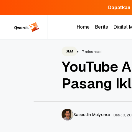
Dapatkan 
Skip
to
Home
Berita
Digital 
content
Home
Berita
Digital 
SEM
7 mins read
YouTube Ad
Pasang Ik
Saepudin Mulyono
Des 30, 2