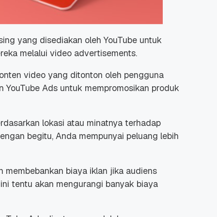
sing
yang disediakan oleh YouTube untuk
reka melalui
video advertisements
.
 Promo
Qwords Jadi Registrar
 konten video yang ditonton oleh pengguna
skon
Terakreditasi ICANN, Apa
an YouTube Ads untuk mempromosikan produk
Untungnya?
27 Jul, 2022
3
rdasarkan lokasi atau minatnya terhadap
engan begitu, Anda mempunyai peluang lebih
n membebankan biaya iklan jika audiens
 ini tentu akan mengurangi banyak biaya