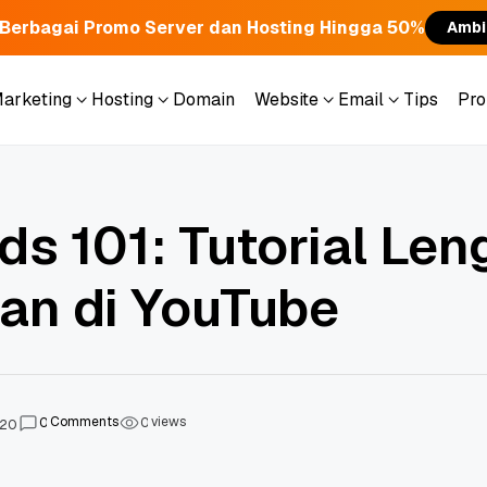
Berbagai Promo Server dan Hosting Hingga 50%
Ambi
Marketing
Hosting
Domain
Website
Email
Tips
Pr
Marketing
Hosting
Domain
Website
Email
Tips
Pr
s 101: Tutorial Le
lan di YouTube
Comments
views
0
0
020