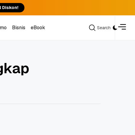
l Diskon!
omo
Bisnis
eBook
Search
Search
omo
Bisnis
eBook
ngkap