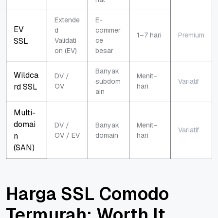
Extende
E-
EV
d
commer
1–7 hari
Premium
SSL
Validati
ce
on (EV)
besar
Banyak
Wildca
DV /
Menit–
subdom
Variatif
rd SSL
OV
hari
ain
Multi-
domai
DV /
Banyak
Menit–
Variatif
n
OV / EV
domain
hari
(SAN)
Harga SSL Comodo
Termurah: Worth It