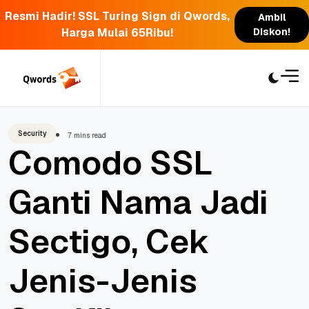
Resmi Hadir! SSL Turing Sign di Qwords,
Ambil
Harga Mulai 65Ribu!
Diskon!
Skip
to
content
Security
7 mins read
Comodo SSL
Ganti Nama Jadi
Sectigo, Cek
Jenis-Jenis