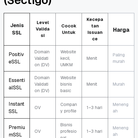
(Sectigo)
Kecepa
Level
Jenis
Cocok
tan
Valida
Harga
SSL
Untuk
Issuan
si
ce
Domain
Website
Positiv
Paling
Validati
kecil,
Menit
eSSL
murah
on (DV)
UMKM
Domain
Website
Essenti
Validati
bisnis
Menit
Murah
alSSL
on (DV)
basic
Instant
Compan
Meneng
OV
1–3 hari
SSL
y profile
ah
Bisnis
Premiu
Meneng
OV
profesio
1–3 hari
mSSL
ah
nal