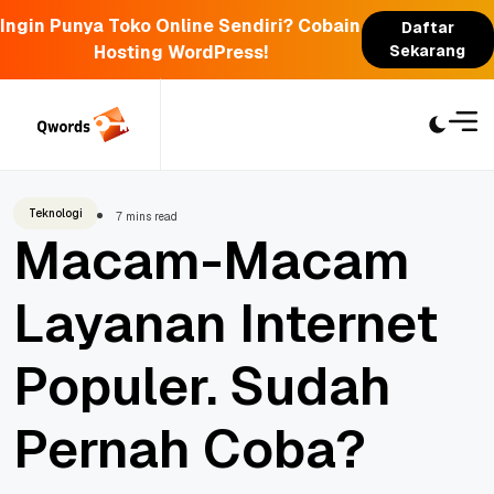
Ingin Punya Toko Online Sendiri? Cobain
Daftar
Hosting WordPress!
Sekarang
Skip
to
content
Teknologi
7 mins read
Macam-Macam
Layanan Internet
Populer. Sudah
Pernah Coba?