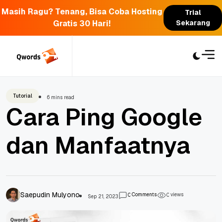
Masih Ragu? Tenang, Bisa Coba Hosting
Trial
Gratis 30 Hari!
Sekarang
Skip
to
content
Tutorial
6 mins read
Cara Ping Google
dan Manfaatnya
Saepudin Mulyono
Comments
views
0
0
Sep 21, 2023