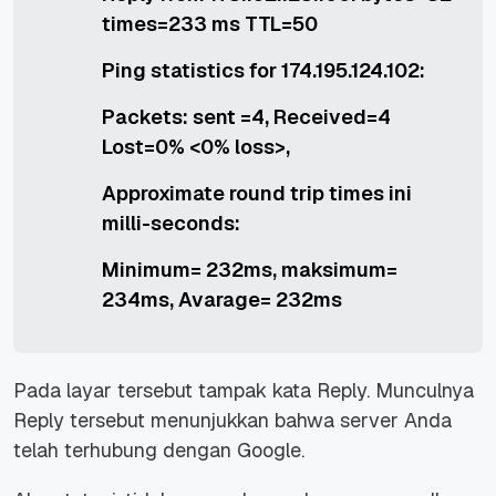
times=233 ms TTL=50
Ping statistics for 174.195.124.102:
Packets: sent =4, Received=4
Lost=0% <0% loss>,
Approximate round trip times ini
milli-seconds:
Minimum= 232ms, maksimum=
234ms, Avarage= 232ms
Pada layar tersebut tampak kata Reply. Munculnya
Reply tersebut menunjukkan bahwa server Anda
telah terhubung dengan Google.