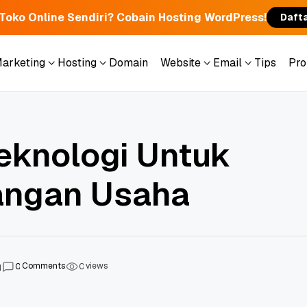
 Toko Online Sendiri? Cobain Hosting WordPress!
Daft
Marketing
Hosting
Domain
Website
Email
Tips
Pr
Marketing
Hosting
Domain
Website
Email
Tips
Pr
eknologi Untuk
ngan Usaha
Comments
views
0
0
1