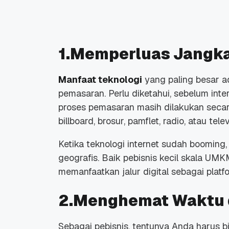
1.Memperluas Jangk
Promo Ramadan 2026:
Panduan Lengkap
Manfaat teknologi
yang paling besar 
Diskon Domain dan
Domain .ID dan Di
pemasaran. Perlu diketahui, sebelum int
Hosting Qwords
Terbaru
10 Feb, 2026
20 Nov, 2025
6
6
proses pemasaran masih dilakukan secar
billboard, brosur, pamflet, radio, atau te
Ketika teknologi internet sudah booming,
geografis. Baik pebisnis kecil skala UM
memanfaatkan jalur digital sebagai platf
2.Menghemat Waktu 
Sebagai pebisnis, tentunya Anda harus 