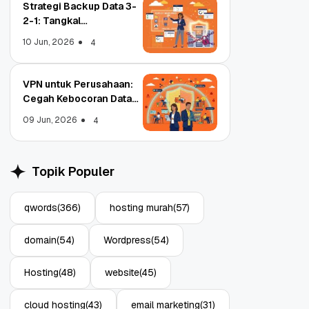
Strategi Backup Data 3-
2-1: Tangkal
Ransomware Enterprise
10 Jun, 2026
4
VPN untuk Perusahaan:
Cegah Kebocoran Data
Object Storage untuk
Strategi Bac
Tim WFA!
Aplikasi: Atasi Limitasi
1: Tangkal R
09 Jun, 2026
4
Media
Enterprise
11 Jun, 2026
10 Jun, 2026
4
Topik Populer
qwords
(366)
hosting murah
(57)
domain
(54)
Wordpress
(54)
Hosting
(48)
website
(45)
cloud hosting
(43)
email marketing
(31)