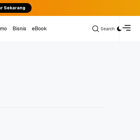
ar Sekarang
omo
Bisnis
eBook
Search
Search
omo
Bisnis
eBook