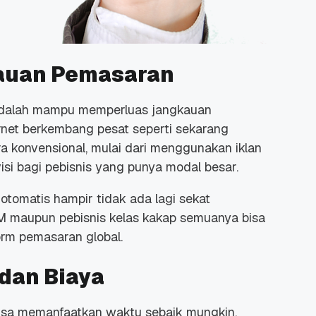
auan Pemasaran
 Promo
Qwords Jadi Registrar
adalah mampu memperluas jangkauan
skon
Terakreditasi ICANN, Apa
ernet berkembang pesat seperti sekarang
Untungnya?
27 Jul, 2022
3
a konvensional, mulai dari menggunakan iklan
levisi bagi pebisnis yang punya modal besar.
 otomatis hampir tidak ada lagi sekat
KM maupun pebisnis kelas kakap semuanya bisa
orm pemasaran global.
dan Biaya
bisa memanfaatkan waktu sebaik mungkin.