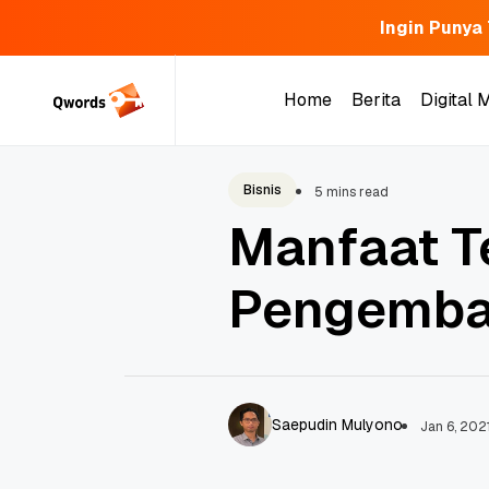
Ingin Punya
Skip
to
Home
Berita
Digital 
content
Home
Berita
Digital 
Bisnis
5 mins read
Manfaat T
Pengemba
Saepudin Mulyono
Jan 6, 202