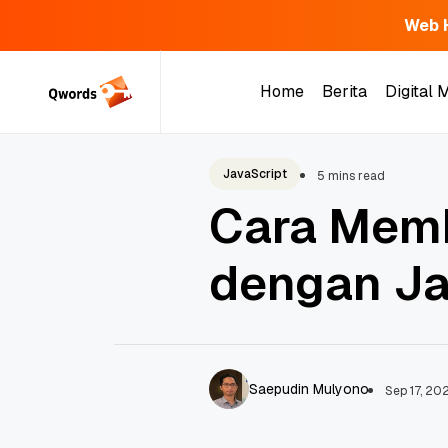
Web 
Skip
to
Home
Berita
Digital 
content
Home
Berita
Digital 
JavaScript
5 mins read
Cara Mem
dengan Ja
Saepudin Mulyono
Sep 17, 20