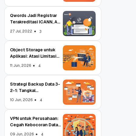
Qwords Jadi Registrar
Terakreditasi ICANN, Apa
Untungnya?
27 Jul, 2022
3
Object Storage untuk
Aplikasi: Atasi Limitasi
Media
11 Jun, 2026
4
Strategi Backup Data 3-
2-1: Tangkal
Ransomware Enterprise
10 Jun, 2026
4
VPN untuk Perusahaan:
Cegah Kebocoran Data
Tim WFA!
09 Jun, 2026
4