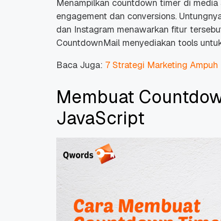
Menampilkan
countdown timer
di media 
engagement
dan
conversions
. Untungny
dan Instagram menawarkan fitur tersebut
CountdownMail menyediakan tools untu
Baca Juga:
7 Strategi Marketing Ampuh
Promo Ramadan 2026:
Panduan Lengkap
Diskon Domain dan
Domain .ID dan Di
Membuat Countdow
Hosting Qwords
Terbaru
10 Feb, 2026
20 Nov, 2025
6
6
JavaScript