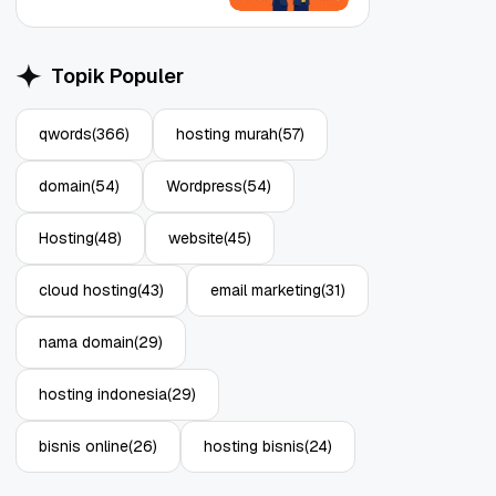
Topik Populer
qwords
(366)
hosting murah
(57)
Object Storage untuk
Strategi Bac
domain
(54)
Wordpress
(54)
Aplikasi: Atasi Limitasi
1: Tangkal R
Media
Enterprise
11 Jun, 2026
10 Jun, 2026
4
Hosting
(48)
website
(45)
cloud hosting
(43)
email marketing
(31)
nama domain
(29)
hosting indonesia
(29)
bisnis online
(26)
hosting bisnis
(24)