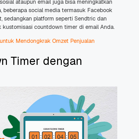
sosial ataupun email juga bisa meningkatkan
a, beberapa
social media
termasuk Facebook
, sedangkan platform seperti Sendtric dan
k kustomisasi
countdown timer
di email Anda.
 untuk Mendongkrak Omzet Penjualan
 Promo
Qwords Jadi Registrar
skon
Terakreditasi ICANN, Apa
n Timer dengan
Untungnya?
27 Jul, 2022
3