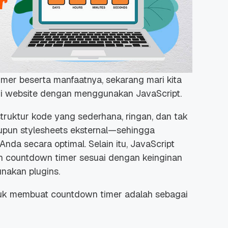
imer
beserta manfaatnya, sekarang mari kita
di website dengan menggunakan JavaScript.
truktur kode yang sederhana, ringan, dan tak
upun
stylesheets
eksternal—sehingga
nda secara optimal. Selain itu, JavaScript
an
countdown timer
sesuai dengan keinginan
gunakan
plugins
.
tuk membuat
countdown timer
adalah sebagai