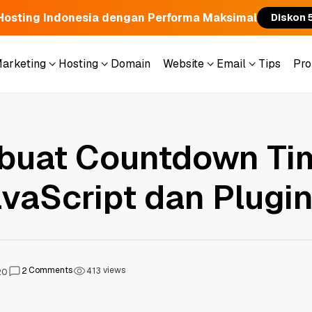
Hosting Indonesia dengan Performa Maksimal
Diskon 
Marketing
Hosting
Domain
Website
Email
Tips
Pr
Marketing
Hosting
Domain
Website
Email
Tips
Pr
buat Countdown Ti
vaScript dan Plugi
Comments
views
2
4
1
3
20