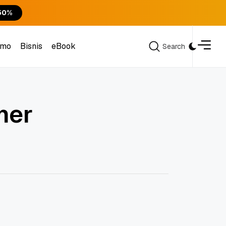
50%
omo
Bisnis
eBook
Search
Search
omo
Bisnis
eBook
mer
n