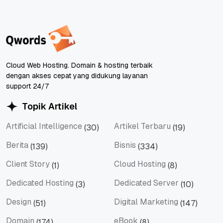
Cloud Web Hosting. Domain & hosting terbaik
dengan akses cepat yang didukung layanan
support 24/7
Topik Artikel
Artificial Intelligence
Artikel Terbaru
(30)
(19)
Artificial Intelligence
Artikel Terbaru
Berita
Bisnis
(139)
(334)
Berita
Bisnis
Client Story
Cloud Hosting
(1)
(8)
Client Story
Cloud Hosting
Dedicated Hosting
Dedicated Server
(3)
(10)
Dedicated Hosting
Dedicated Server
Design
Digital Marketing
(51)
(147)
Design
Digital Marketing
Domain
eBook
(174)
(8)