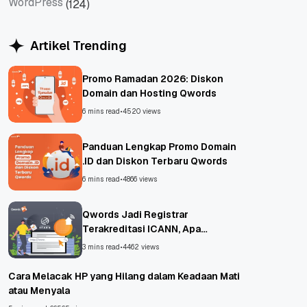
WordPress
(124)
WordPress
Artikel Trending
Promo Ramadan 2026: Diskon
Domain dan Hosting Qwords
6 mins read
•
4520 views
Panduan Lengkap Promo Domain
.ID dan Diskon Terbaru Qwords
6 mins read
•
4866 views
Qwords Jadi Registrar
Terakreditasi ICANN, Apa
Untungnya?
3 mins read
•
4462 views
Cara Melacak HP yang Hilang dalam Keadaan Mati
atau Menyala