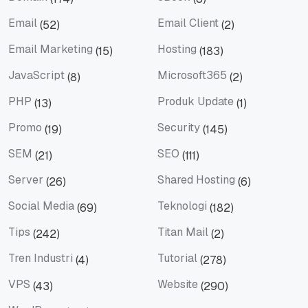
Domain
eBook
Email
Email Client
(52)
(2)
Email
Email Client
Email Marketing
Hosting
(15)
(183)
Email Marketing
Hosting
JavaScript
Microsoft365
(8)
(2)
JavaScript
Microsoft365
PHP
Produk Update
(13)
(1)
PHP
Produk Update
Promo
Security
(19)
(145)
Promo
Security
SEM
SEO
(21)
(111)
SEM
SEO
Server
Shared Hosting
(26)
(6)
Server
Shared Hosting
Social Media
Teknologi
(69)
(182)
Social Media
Teknologi
Tips
Titan Mail
(242)
(2)
Tips
Titan Mail
Tren Industri
Tutorial
(4)
(278)
Tren Industri
Tutorial
VPS
Website
(43)
(290)
VPS
Website