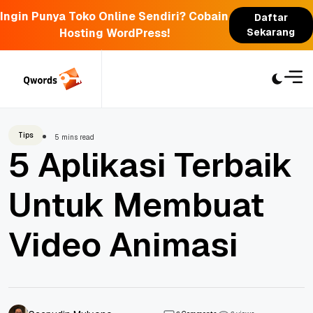
Ingin Punya Toko Online Sendiri? Cobain
Daftar
Hosting WordPress!
Sekarang
Skip
to
content
Tips
5 mins read
5 Aplikasi Terbaik
Untuk Membuat
Video Animasi