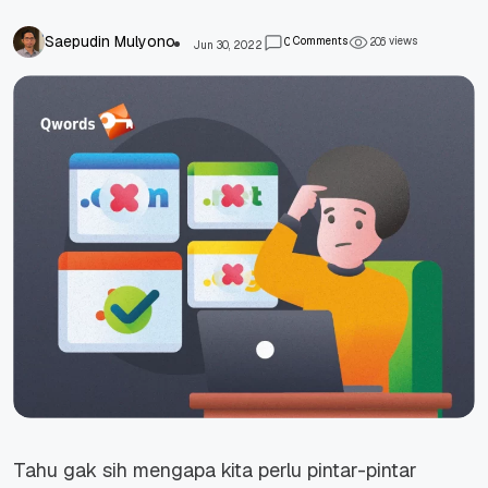
Saepudin Mulyono
Comments
views
0
2
0
6
Jun 30, 2022
Tahu gak sih mengapa kita perlu pintar-pintar