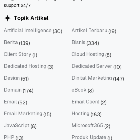
support 24/7
Topik Artikel
Artificial Intelligence
Artikel Terbaru
(30)
(19)
Artificial Intelligence
Artikel Terbaru
Berita
Bisnis
(139)
(334)
Berita
Bisnis
Client Story
Cloud Hosting
(1)
(8)
Client Story
Cloud Hosting
Dedicated Hosting
Dedicated Server
(3)
(10)
Dedicated Hosting
Dedicated Server
Design
Digital Marketing
(51)
(147)
Design
Digital Marketing
Domain
eBook
(174)
(8)
Domain
eBook
Email
Email Client
(52)
(2)
Email
Email Client
Email Marketing
Hosting
(15)
(183)
Email Marketing
Hosting
JavaScript
Microsoft365
(8)
(2)
JavaScript
Microsoft365
PHP
Produk Update
(13)
(1)