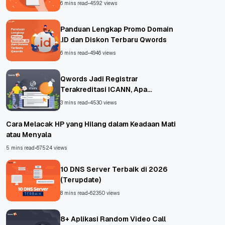
6 mins read
•
4592 views
Panduan Lengkap Promo Domain
.ID dan Diskon Terbaru Qwords
6 mins read
•
4946 views
Qwords Jadi Registrar
Terakreditasi ICANN, Apa
Untungnya?
3 mins read
•
4530 views
Cara Melacak HP yang Hilang dalam Keadaan Mati
atau Menyala
5 mins read
•
67524 views
10 DNS Server Terbaik di 2026
(Terupdate)
8 mins read
•
62350 views
8+ Aplikasi Random Video Call