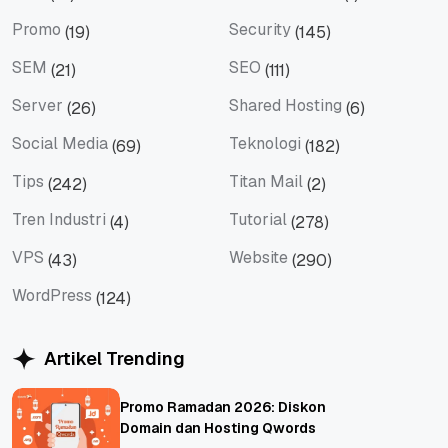
PHP
Produk Update
Promo
Security
(19)
(145)
Promo
Security
SEM
SEO
(21)
(111)
SEM
SEO
Server
Shared Hosting
(26)
(6)
Server
Shared Hosting
Social Media
Teknologi
(69)
(182)
Social Media
Teknologi
Tips
Titan Mail
(242)
(2)
Tips
Titan Mail
Tren Industri
Tutorial
(4)
(278)
Tren Industri
Tutorial
VPS
Website
(43)
(290)
VPS
Website
WordPress
(124)
WordPress
Artikel Trending
Promo Ramadan 2026: Diskon
Domain dan Hosting Qwords