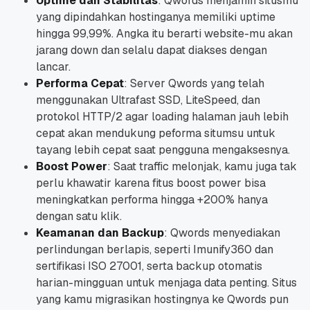
Uptime dan Stabilitas
: Qwords menjamin situsmu
yang dipindahkan hostinganya memiliki uptime
hingga 99,99%. Angka itu berarti website-mu akan
jarang down dan selalu dapat diakses dengan
lancar.
Performa Cepat
: Server Qwords yang telah
menggunakan Ultrafast SSD, LiteSpeed, dan
protokol HTTP/2 agar loading halaman jauh lebih
cepat akan mendukung peforma situmsu untuk
tayang lebih cepat saat pengguna mengaksesnya.
Boost Power
: Saat traffic melonjak, kamu juga tak
perlu khawatir karena fitus boost power bisa
meningkatkan performa hingga +200% hanya
dengan satu klik.
Keamanan dan Backup
: Qwords menyediakan
perlindungan berlapis, seperti Imunify360 dan
sertifikasi ISO 27001, serta backup otomatis
harian-mingguan untuk menjaga data penting. Situs
yang kamu migrasikan hostingnya ke Qwords pun