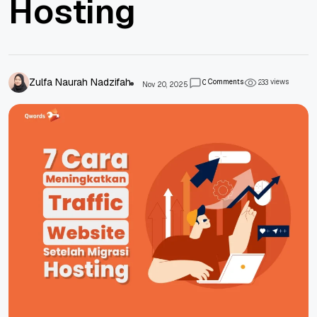
Hosting
Zulfa Naurah Nadzifah
Comments
views
0
2
3
3
Nov 20, 2025