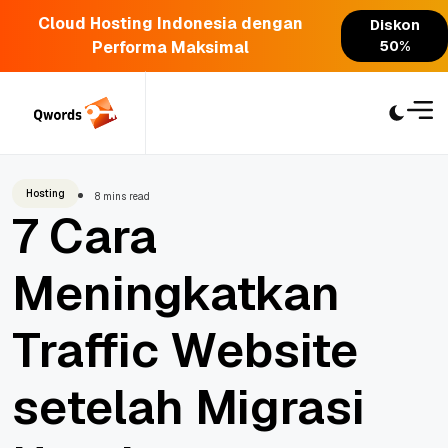
Cloud Hosting Indonesia dengan
Diskon
Performa Maksimal
50%
Skip
to
content
Hosting
8 mins read
7 Cara
Meningkatkan
Traffic Website
setelah Migrasi