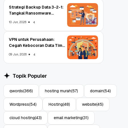
Strategi Backup Data 3-2-1:
Tangkal Ransomware
Enterprise
10 Jun, 2026
4
VPN untuk Perusahaan:
Cegah Kebocoran Data Tim
WFA!
09 Jun, 2026
4
Topik Populer
qwords
(366)
hosting murah
(57)
domain
(54)
Wordpress
(54)
Hosting
(48)
website
(45)
cloud hosting
(43)
email marketing
(31)