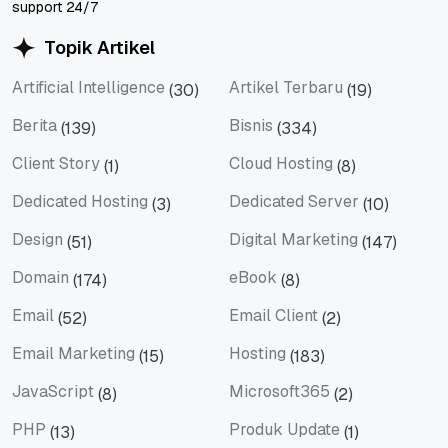
support 24/7
Topik Artikel
Artificial Intelligence
Artikel Terbaru
(30)
(19)
Artificial Intelligence
Artikel Terbaru
Berita
Bisnis
(139)
(334)
Berita
Bisnis
Client Story
Cloud Hosting
(1)
(8)
Client Story
Cloud Hosting
Dedicated Hosting
Dedicated Server
(3)
(10)
Dedicated Hosting
Dedicated Server
Design
Digital Marketing
(51)
(147)
Design
Digital Marketing
Domain
eBook
(174)
(8)
Domain
eBook
Email
Email Client
(52)
(2)
Email
Email Client
Email Marketing
Hosting
(15)
(183)
Email Marketing
Hosting
JavaScript
Microsoft365
(8)
(2)
JavaScript
Microsoft365
PHP
Produk Update
(13)
(1)
PHP
Produk Update