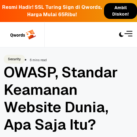
Resmi Hadir! SSL Turing Sign di Qwords,
Ambil
Harga Mulai 65Ribu!
Diskon!
Skip
to
content
Security
6 mins read
OWASP, Standar
Keamanan
Website Dunia,
Apa Saja Itu?