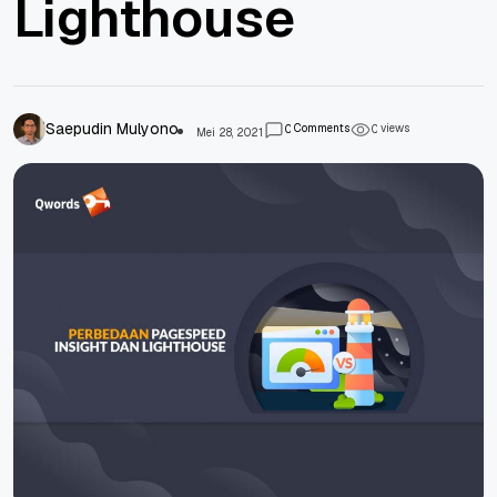
Lighthouse
Saepudin Mulyono
Comments
views
0
0
Mei 28, 2021