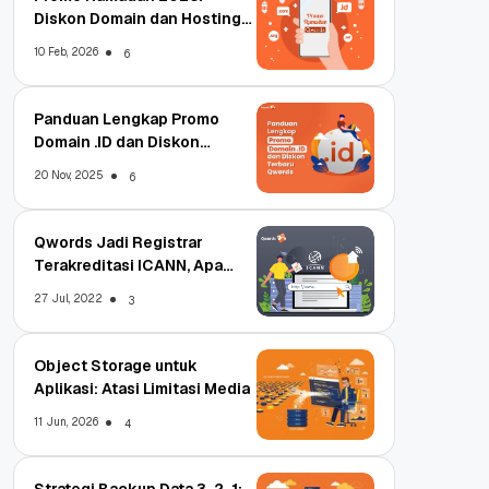
Diskon Domain dan Hosting
Qwords
10 Feb, 2026
6
Panduan Lengkap Promo
Domain .ID dan Diskon
Terbaru
20 Nov, 2025
6
Qwords Jadi Registrar
Terakreditasi ICANN, Apa
Untungnya?
27 Jul, 2022
3
Object Storage untuk
Aplikasi: Atasi Limitasi Media
11 Jun, 2026
4
Strategi Backup Data 3-2-1: