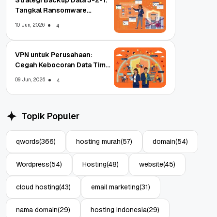
Tangkal Ransomware
Enterprise
10 Jun, 2026
4
VPN untuk Perusahaan:
Cegah Kebocoran Data Tim
WFA!
09 Jun, 2026
4
Topik Populer
qwords
(366)
hosting murah
(57)
domain
(54)
Wordpress
(54)
Hosting
(48)
website
(45)
cloud hosting
(43)
email marketing
(31)
nama domain
(29)
hosting indonesia
(29)