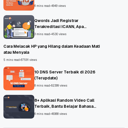
6 mins read
•
4949 views
Qwords Jadi Registrar
Terakreditasi ICANN, Apa
Untungnya?
3 mins read
•
4530 views
Cara Melacak HP yang Hilang dalam Keadaan Mati
atau Menyala
5 mins read
•
67591 views
10 DNS Server Terbaik di 2026
(Terupdate)
8 mins read
•
62399 views
8+ Aplikasi Random Video Call
Terbaik, Bantu Belajar Bahasa
Asing!
6 mins read
•
49368 views