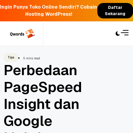
Ingin Punya Toko Online Sendiri? Cobain
Daftar
Hosting WordPress!
Sekarang
Skip
to
content
Tips
5 mins read
Perbedaan
PageSpeed
Insight dan
Google