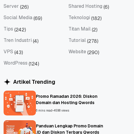
Server
Shared Hosting
(26)
(6)
Server
Shared Hosting
Social Media
Teknologi
(69)
(182)
Social Media
Teknologi
Tips
Titan Mail
(242)
(2)
Tips
Titan Mail
Tren Industri
Tutorial
(4)
(278)
Tren Industri
Tutorial
VPS
Website
(43)
(290)
VPS
Website
WordPress
(124)
WordPress
Artikel Trending
Promo Ramadan 2026: Diskon
Domain dan Hosting Qwords
6 mins read
•
4598 views
Panduan Lengkap Promo Domain
.ID dan Diskon Terbaru Qwords