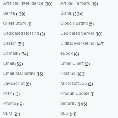
Artificial Intelligence
Artikel Terbaru
(30)
(19)
Artificial Intelligence
Artikel Terbaru
Berita
Bisnis
(139)
(334)
Berita
Bisnis
Client Story
Cloud Hosting
(1)
(8)
Client Story
Cloud Hosting
Dedicated Hosting
Dedicated Server
(3)
(10)
Dedicated Hosting
Dedicated Server
Design
Digital Marketing
(51)
(147)
Design
Digital Marketing
Domain
eBook
(174)
(8)
Domain
eBook
Email
Email Client
(52)
(2)
Email
Email Client
Email Marketing
Hosting
(15)
(183)
Email Marketing
Hosting
JavaScript
Microsoft365
(8)
(2)
JavaScript
Microsoft365
PHP
Produk Update
(13)
(1)
PHP
Produk Update
Promo
Security
(19)
(145)
Promo
Security
SEM
SEO
(21)
(111)
SEM
SEO